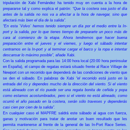
tripulación de Xabi Fernández ha tenido muy en cuenta a la hora de
prepararse tal y como explica el patrón:
“
Que la costera sea justo el día
antes de la salida no nos va a afectar a la hora de navegar, sino que
afectará más bien el día de la salida”.
“En esta `Volvo´ hemos tenido siempre un día por el medio entre la In-
port y la salida, por lo que tienes tiempo de prepararte un poco más de
cara al comienzo de la etapa. Ahora tendremos que hacer buena
preparación entre el jueves y el viernes, y luego el sábado intentar
centrarnos en la In-port y al terminar cargar el barco y la ropa e intentar
descansar lo máximo posible”,
añade Xabi.
Con la salida programada para las 14:00 hora local (20:00 hora peninsular
en España), el campo de regatas estará situado frente al Race Village de
Newport con un recorrido que dependerá de las condiciones de viento que
se den el sábado. En palabras de Xabi
“el recorrido está justo en
la
entrada del río y dependes mucho de la dirección del viento. Si el viento
está alineado con el río puede ser una regata bonita de ceñida y popa
como estamos acostumbrados, pero si el viento no está alineado, como
ocurrió el año pasado en la costera, serán sólo traveses y dependerás
casi cien por cien de la salida”.
En cualquier caso el MAPFRE saldrá este sábado al agua con fuerza,
ganas y motivación para tratar de anotar un buen resultado que les
permita mantenerse al frente de la general de las In-Port Race Series.