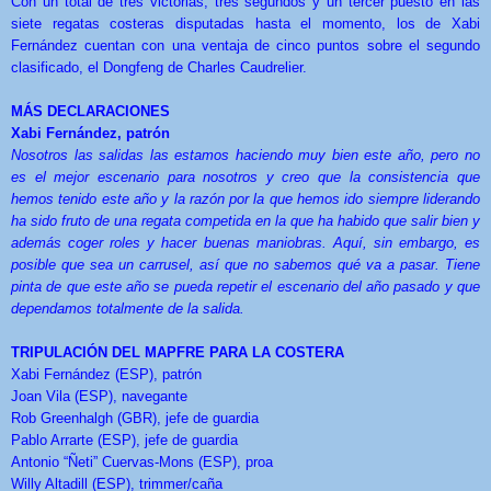
Con un total de tres victorias, tres segundos y un tercer puesto en las
siete regatas costeras disputadas hasta el momento, los de Xabi
Fernández cuentan con una ventaja de cinco puntos sobre el segundo
clasificado, el Dongfeng de Charles Caudrelier.
MÁS DECLARACIONES
Xabi Fernández, patrón
Nosotros las salidas las estamos haciendo muy bien este año, pero no
es el mejor escenario para nosotros y creo que la consistencia que
hemos tenido este año y la razón por la que hemos ido siempre liderando
ha sido fruto de una regata competida en la que ha habido que salir bien y
además coger roles y hacer buenas maniobras. Aquí, sin embargo, es
posible que sea un carrusel, así que no sabemos qué va a pasar. Tiene
pinta de que este año se pueda repetir el escenario del año pasado y que
dependamos totalmente de la salida.
TRIPULACIÓN DEL MAPFRE PARA LA COSTERA
Xabi Fernández (ESP), patrón
Joan Vila (ESP), navegante
Rob Greenhalgh (GBR), jefe de guardia
Pablo Arrarte (ESP), jefe de guardia
Antonio “Ñeti” Cuervas-Mons (ESP), proa
Willy Altadill (ESP), trimmer/caña