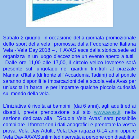
Sabato 2 giugno, in occasione della giornata promozionale
dello sport della vela promossa dalla Federazione Italiana
Vela - Vela Day 2018 – , l' AVAS esce dalla storica sede ed
organizza in un luogo d'eccezione un evento aperto a tutti.
Dalle ore 11,00 alle 17,00, il circolo velico loverese sarà
presente sul lungolago nei giardini limitrofi al piazzale
Marinai d'Italia (di fronte all' Accademia Tadiini) ed al pontile
saranno disponili le imbarcazioni della scuola vela Avas per
un'uscita in barca e per imparare qualche piccola curiosità
sul mondo della vela.
L'iniziativa è rivolta ai bambini (dai 6 anni), agli adulti ed ai
disabili, previa prenotazione sul sito
www.avas.it
, nella
sezione dedicata alla "Scuola Vela Avas" sarà possibile
compilare il format con i dati anagrafici e prenotare la vostra
prova: Vela Day Adulti, Vela Day ragazzi 6-14 anni oppure
Vela Day #AVASunlimited riservata a persone con disabilità.