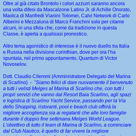
Oltre al già citato Brontolo i colori azzurri saranno ancora
una volta difesi da Mascalzone Latino Jr. di Achille Onorato,
Maolca di Manfredi Vianini Tolomei, Calvi Network di Carlo
Alberini e Mezzaluna di Marco Franchini solo per citarne
alcuni, in una sfida che, come da tradizione in questa
Classe, è aperta a qualsiasi pronostico.
Altro tema agonistico di interesse è il nuovo duello tra Italia
e Russia nella divisione corinthian, dove per ora l’ha
spuntata, nel primo appuntamento, Quantum di Victor
Novoselov.
Dott. Claudio Cilemmi (Amministratore Delegato del Marina
di Scarlino) -
"Siamo felici di dare nuovamente il benvenuto
a tutti i velisti Melges al Marina di Scarlino che, con tutti i
propri servizi che vanno dal Resort Baia Scarlino, agli spazi
e logistica di Scarlino Yacht Service, passando per la Via
dello Shopping, ristoranti, pool e beach club offrirà la
migliore accoglienza sia ai regatanti che alle loro famiglie
durante il doppio fine settimana Melges World League.
L'obiettivo di tutto il team di Marina di Scarlino, a cominciare
dal Club Nautico, è quello di far vivere la migliore