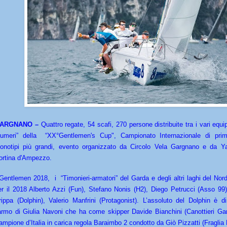
ARGNANO –
Quattro regate, 54 scafi, 270 persone distribuite tra i vari equi
numeri” della
“XX°Gentlemen's Cup", Campionato Internazionale di prim
onotipi più grandi, evento organizzato da Circolo Vela Gargnano e da Y
ortina d'Ampezzo.
 Gentlemen 2018, i “Timonieri-armatori” del Garda e degli altri laghi del Nord
er il 2018 Alberto Azzi (Fun), Stefano Nonis (H2), Diego Petrucci (Asso 99
rippa (Dolphin), Valerio Manfrini (Protagonist). L’assoluto del Dolphin è di
’armo di Giulia Navoni che ha come skipper Davide Bianchini (Canottieri Gar
ampione d’Italia in carica regola Baraimbo 2 condotto da Giò Pizzatti (Fragli