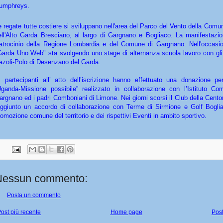
umphreys.
e regate tutte costiere si sviluppano nell'area del Parco del Vento della Com
ell'Alto Garda Bresciano, al largo di Gargnano e Bogliaco. La manifestazi
atrocinio della Regione Lombardia e del Comune di Gargnano. Nell'occasio
Garda Uno Web" sta svolgendo uno stage di alternanza scuola lavoro con gli 
azoli-Polo di Desenzano del Garda.
 partecipanti all’ atto dell’iscrizione hanno effettuato una donazione per
Uganda-Missione possibile” realizzato in collaborazione con l’Istituto Co
argnano ed i padri Comboniani di Limone. Nei giorni scorsi il Club della Cent
aggiunto un accordo di collaborazione con Terme di Sirmione e Golf Bogli
romozione comune del territorio e dei rispettivi Eventi in ambito sportivo.
Nessun commento:
Posta un commento
ost più recente
Home page
Post