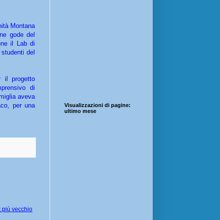
unità Montana
one gode del
ne il Lab di
studenti del
 il progetto
mprensivo di
omiglia aveva
aco, per una
Visualizzazioni di pagine:
ultimo mese
 più vecchio