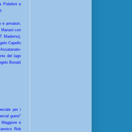
 Polettini e
at.
o e armatori,
a Mariani con
CvT Maderno),
ngelo Capello
 Assatanato-
nis del lago
ngelo Bonaiti
eciale per i
pecial guest”
, Maggiore e
ritannico Rob