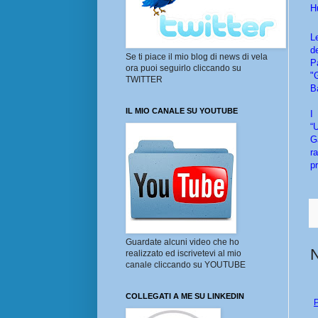
H
L
d
Se ti piace il mio blog di news di vela
P
ora puoi seguirlo cliccando su
"
TWITTER
B
IL MIO CANALE SU YOUTUBE
I
“
G
r
p
Guardate alcuni video che ho
realizzato ed iscrivetevi al mio
canale cliccando su YOUTUBE
COLLEGATI A ME SU LINKEDIN
P