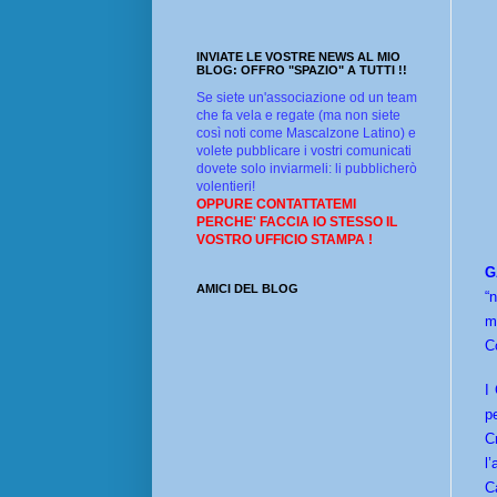
INVIATE LE VOSTRE NEWS AL MIO
BLOG: OFFRO "SPAZIO" A TUTTI !!
Se siete un'associazione od un team
che fa vela e regate (ma non siete
così noti come Mascalzone Latino) e
volete pubblicare i vostri comunicati
dovete solo inviarmeli: li pubblicherò
volentieri!
OPPURE CONTATTATEMI
PERCHE' FACCIA IO STESSO IL
VOSTRO UFFICIO STAMPA !
G
AMICI DEL BLOG
“
m
C
I
p
C
l
C