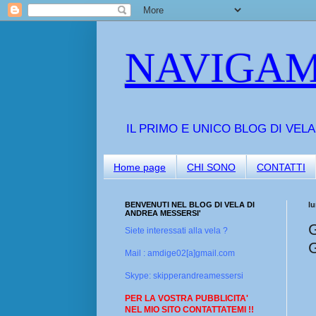
NAVIGAM
IL PRIMO E UNICO BLOG DI VEL
Home page
CHI SONO
CONTATTI
BENVENUTI NEL BLOG DI VELA DI
l
ANDREA MESSERSI'
Siete interessati alla vela ?
Mail : amdige02[a]gmail.com
Skype: skipperandreamessersi
PER LA VOSTRA PUBBLICITA'
NEL MIO SITO CONTATTATEMI !!