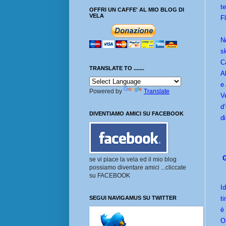
t
OFFRI UN CAFFE' AL MIO BLOG DI
VELA
F
N
s
C
TRANSLATE TO .......
A
e
Powered by
Translate
V
d
DIVENTIAMO AMICI SU FACEBOOK
d
G
se vi piace la vela ed il mio blog
possiamo diventare amici ...cliccate
su FACEBOOK
I
t
SEGUI NAVIGAMUS SU TWITTER
è
O