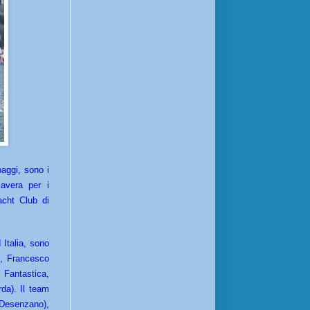
paggi, sono i
avera per i
acht Club di
 Italia, sono
), Francesco
 Fantastica,
da). Il team
a Desenzano),