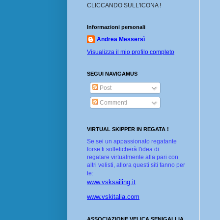
CLICCANDO SULL'ICONA !
Informazioni personali
Andrea Messersì
Visualizza il mio profilo completo
SEGUI NAVIGAMUS
Post
Commenti
VIRTUAL SKIPPER IN REGATA !
Se sei un appassionato regatante
forse ti solleticherà l'idea di
regatare virtualmente alla pari con
altri velisti, allora questi siti fanno per
te:
www.vsksailing.it
www.vskitalia.com
ASSOCIAZIONE VELICA SENIGALLIA