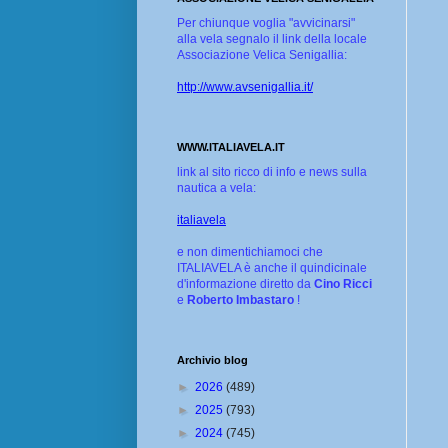
Per chiunque voglia "avvicinarsi"
alla vela segnalo il link della locale
Associazione Velica Senigallia:
http://www.avsenigallia.it/
WWW.ITALIAVELA.IT
link al sito ricco di info e news sulla
nautica a vela:
italiavela
e non dimentichiamoci che
ITALIAVELA è anche il quindicinale
d'informazione diretto da
Cino Ricci
e
Roberto Imbastaro
!
Archivio blog
►
2026
(489)
►
2025
(793)
►
2024
(745)