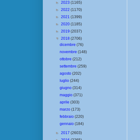
►
2023
(1165)
►
2022
(1170)
►
2021
(1399)
►
2020
(1185)
►
2019
(2037)
▼
2018
(2706)
dicembre
(76)
novembre
(148)
ottobre
(212)
settembre
(259)
agosto
(202)
luglio
(244)
giugno
(314)
maggio
(371)
aprile
(303)
marzo
(173)
febbraio
(220)
gennaio
(184)
►
2017
(2603)