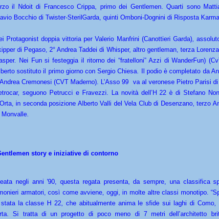
erzo il Ndoit di Francesco Crippa, primo dei Gentlemen. Quarti sono Mattia
lavio Bocchio di Twister-SterilGarda, quinti Omboni-Dognini di Risposta Karm
ei Protagonist doppia vittoria per Valerio Manfrini (Canottieri Garda), assolut
kipper di Pegaso, 2° Andrea Taddei di Whisper, altro gentleman, terza Lorenz
asper. Nei Fun si festeggia il ritorno dei “fratelloni” Azzi di WanderFun) (
lberto sostituto il primo giorno con Sergio Chiesa. Il podio è completato da A
 Andrea Cremonesi (CVT Maderno). L’Asso 99 va al veronese Pietro Parisi di
etrocar, seguono Petrucci e Fravezzi. La novità dell’H 22 è di Stefano Non
’Orta, in seconda posizione Alberto Valli del Vela Club di Desenzano, terzo A
i Monvalle.
entlemen story e iniziative di contorno
deata negli anni '90, questa regata presenta, da sempre, una classifica sp
imonieri armatori, così come avviene, oggi, in molte altre classi monotipo. “S
 stata la classe H 22, che abitualmente anima le sfide sui laghi di Como
rta. Si tratta di un progetto di poco meno di 7 metri
dell’architetto b