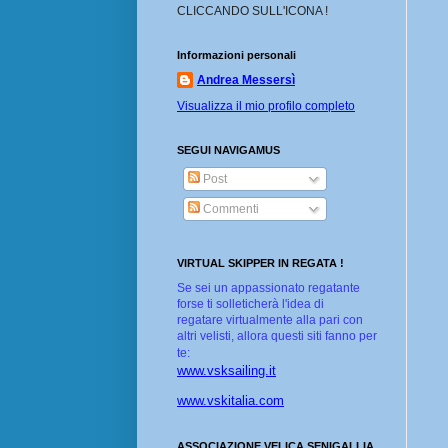
CLICCANDO SULL'ICONA !
Informazioni personali
Andrea Messersì
Visualizza il mio profilo completo
SEGUI NAVIGAMUS
Post
Commenti
VIRTUAL SKIPPER IN REGATA !
Se sei un appassionato regatante
forse ti solleticherà l'idea di
regatare virtualmente alla pari con
altri velisti, allora questi siti fanno per
te:
www.vsksailing.it
www.vskitalia.com
ASSOCIAZIONE VELICA SENIGALLIA