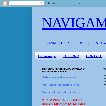
NAVIGAM
IL PRIMO E UNICO BLOG DI VEL
Home page
CHI SONO
CONTATTI
BENVENUTI NEL BLOG DI VELA DI
v
ANDREA MESSERSI'
Siete interessati alla vela ?
Mail : amdige02[a]gmail.com
Skype: skipperandreamessersi
PER LA VOSTRA PUBBLICITA'
NEL MIO SITO CONTATTATEMI !!