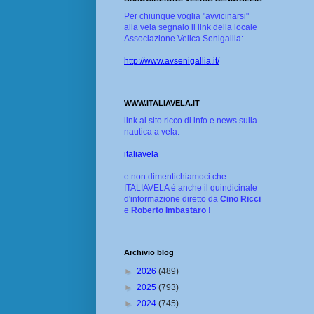
Per chiunque voglia "avvicinarsi"
alla vela segnalo il link della locale
Associazione Velica Senigallia:
http://www.avsenigallia.it/
WWW.ITALIAVELA.IT
link al sito ricco di info e news sulla
nautica a vela:
italiavela
e non dimentichiamoci che
ITALIAVELA è anche il quindicinale
d'informazione diretto da
Cino Ricci
e
Roberto Imbastaro
!
Archivio blog
►
2026
(489)
►
2025
(793)
►
2024
(745)