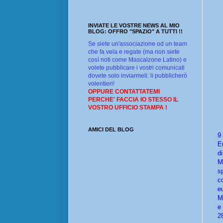
INVIATE LE VOSTRE NEWS AL MIO
BLOG: OFFRO "SPAZIO" A TUTTI !!
Se siete un'associazione od un team
che fa vela e regate (ma non siete
così noti come Mascalzone Latino) e
volete pubblicare i vostri comunicati
dovete solo inviarmeli: li pubblicherò
volentieri!
OPPURE CONTATTATEMI
PERCHE' FACCIA IO STESSO IL
VOSTRO UFFICIO STAMPA !
AMICI DEL BLOG
9
E
d
M
s
c
e
M
e
2