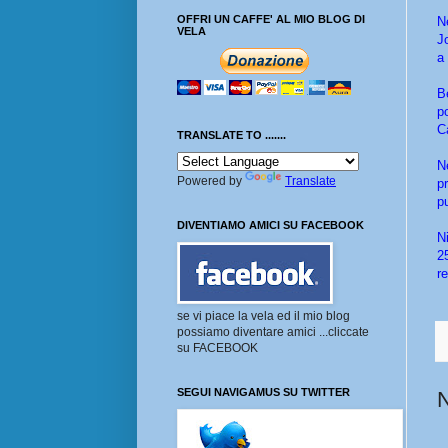
OFFRI UN CAFFE' AL MIO BLOG DI
N
VELA
J
a
B
p
C
TRANSLATE TO .......
N
Powered by
Translate
p
p
DIVENTIAMO AMICI SU FACEBOOK
N
2
re
se vi piace la vela ed il mio blog
possiamo diventare amici ...cliccate
su FACEBOOK
SEGUI NAVIGAMUS SU TWITTER