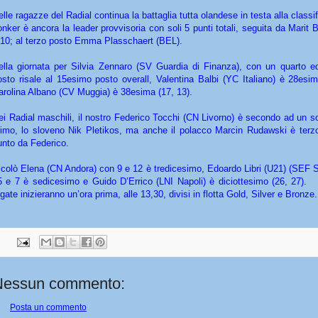
elle ragazze del Radial continua la battaglia tutta olandese in testa alla class
onker è ancora la leader provvisoria con soli 5 punti totali, seguita da Mari
 10; al terzo posto Emma Plasschaert (BEL).
ella giornata per Silvia Zennaro (SV Guardia di Finanza), con un quarto 
osto risale al 15esimo posto overall, Valentina Balbi (YC Italiano) è 28esim
arolina Albano (CV Muggia) è 38esima (17, 13).
ei Radial maschili, il nostro Federico Tocchi (CN Livorno) è secondo ad un s
rimo, lo sloveno Nik Pletikos, ma anche il polacco Marcin Rudawski è terz
unto da Federico.
icolò Elena (CN Andora) con 9 e 12 è tredicesimo, Edoardo Libri (U21) (SEF 
5 e 7 è sedicesimo e Guido D’Errico (LNI Napoli) è diciottesimo (26, 27
gate inizieranno un’ora prima, alle 13,30, divisi in flotta Gold, Silver e Bronze.
Nessun commento:
Posta un commento