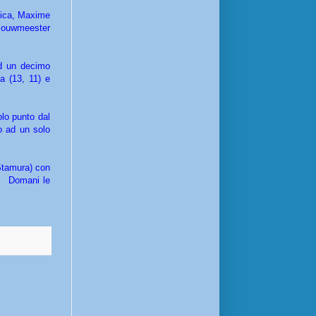
ifica, Maxime
t Bouwmeester
ed un decimo
a (13, 11) e
olo punto dal
o ad un solo
Stamura) con
). Domani le