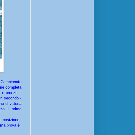
il Campionato
rie completa
ver e bronze.
 un secondo -
e di vittoria
zo. Il primo
a posizione,
tima prova è