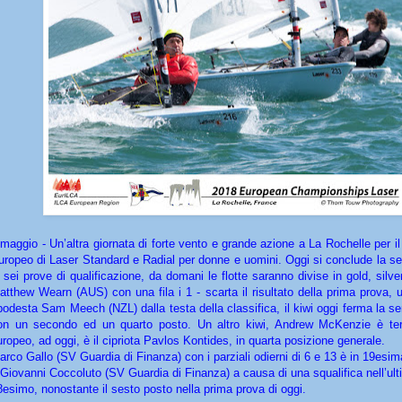
 maggio - Un’altra giornata di forte vento e grande azione a La Rochelle per 
uropeo di Laser Standard e Radial per donne e uomini. Oggi si conclude la se
i sei prove di qualificazione, da domani le flotte saranno divise in gold, sil
atthew Wearn (AUS) con una fila i 1 - scarta il risultato della prima prova,
podesta Sam Meech (NZL) dalla testa della classifica, il kiwi oggi ferma la seri
on un secondo ed un quarto posto. Un altro kiwi, Andrew McKenzie è ter
uropeo, ad oggi, è il cipriota Pavlos Kontides, in quarta posizione generale.
arco Gallo (SV Guardia di Finanza) con i parziali odierni di 6 e 13 è in 19esim
 Giovanni Coccoluto (SV Guardia di Finanza) a causa di una squalifica nell’ul
8esimo, nonostante il sesto posto nella prima prova di oggi.