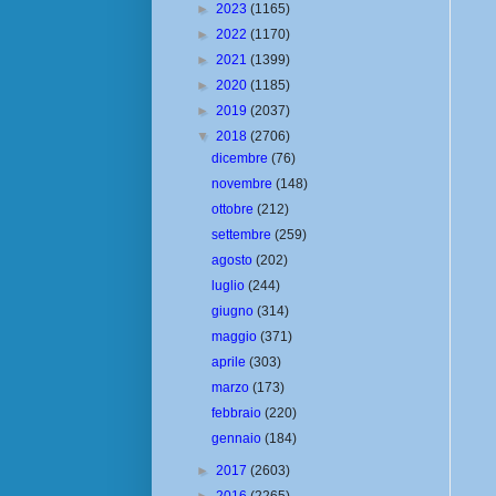
►
2023
(1165)
►
2022
(1170)
►
2021
(1399)
►
2020
(1185)
►
2019
(2037)
▼
2018
(2706)
dicembre
(76)
novembre
(148)
ottobre
(212)
settembre
(259)
agosto
(202)
luglio
(244)
giugno
(314)
maggio
(371)
aprile
(303)
marzo
(173)
febbraio
(220)
gennaio
(184)
►
2017
(2603)