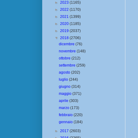
►
2023
(1165)
►
2022
(1170)
►
2021
(1399)
►
2020
(1185)
►
2019
(2037)
▼
2018
(2706)
dicembre
(76)
novembre
(148)
ottobre
(212)
settembre
(259)
agosto
(202)
luglio
(244)
giugno
(314)
maggio
(371)
aprile
(303)
marzo
(173)
febbraio
(220)
gennaio
(184)
►
2017
(2603)