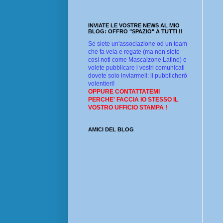
INVIATE LE VOSTRE NEWS AL MIO
BLOG: OFFRO "SPAZIO" A TUTTI !!
Se siete un'associazione od un team
che fa vela e regate (ma non siete
così noti come Mascalzone Latino) e
volete pubblicare i vostri comunicati
dovete solo inviarmeli: li pubblicherò
volentieri!
OPPURE CONTATTATEMI
PERCHE' FACCIA IO STESSO IL
VOSTRO UFFICIO STAMPA !
AMICI DEL BLOG