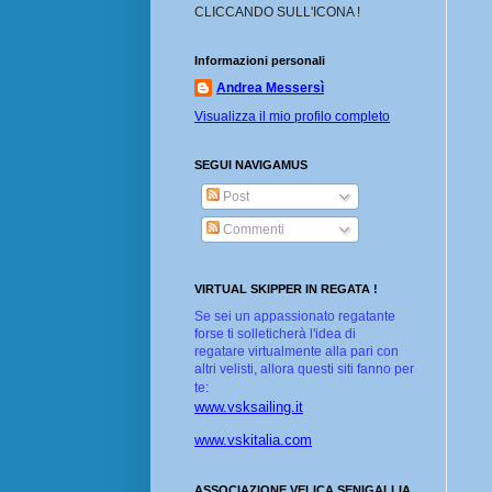
CLICCANDO SULL'ICONA !
Informazioni personali
Andrea Messersì
Visualizza il mio profilo completo
SEGUI NAVIGAMUS
Post
Commenti
VIRTUAL SKIPPER IN REGATA !
Se sei un appassionato regatante
forse ti solleticherà l'idea di
regatare virtualmente alla pari con
altri velisti, allora questi siti fanno per
te:
www.vsksailing.it
www.vskitalia.com
ASSOCIAZIONE VELICA SENIGALLIA