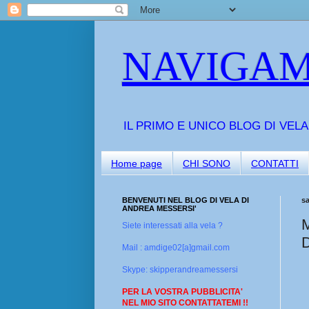
NAVIGAM
IL PRIMO E UNICO BLOG DI VEL
Home page
CHI SONO
CONTATTI
BENVENUTI NEL BLOG DI VELA DI
sa
ANDREA MESSERSI'
M
Siete interessati alla vela ?
Mail : amdige02[a]gmail.com
Skype: skipperandreamessersi
PER LA VOSTRA PUBBLICITA'
NEL MIO SITO CONTATTATEMI !!