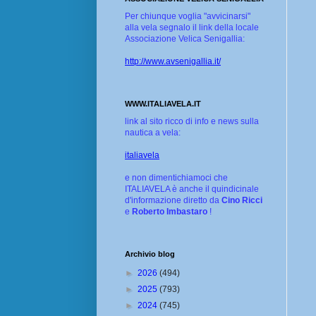
Per chiunque voglia "avvicinarsi"
alla vela segnalo il link della locale
Associazione Velica Senigallia:
http://www.avsenigallia.it/
WWW.ITALIAVELA.IT
link al sito ricco di info e news sulla
nautica a vela:
italiavela
e non dimentichiamoci che
ITALIAVELA è anche il quindicinale
d'informazione diretto da
Cino Ricci
e
Roberto Imbastaro
!
Archivio blog
►
2026
(494)
►
2025
(793)
►
2024
(745)