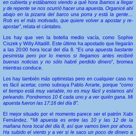
en cubierta y estábamos viendo a qué hora íbamos a llegar
y de repente se nos ocurrió hacer una apuesta. Organicé ahí
abajo en la pizarra del barco una porra y está la gente…
Rob es el más motivado, que quiere volver a apostar y re-
apostar”
, relata el cántabro.
Los hay que ven la botella medio vacía, como Sophie
Ciszek y Willy Altadill. Este último ha apostado que llegarán
a las 20:00 hora local del día 8. “
Es una apuesta bastante
pesimista pero por lo menos si llegamos antes recibiré
buenas noticias y no sólo habré perdido dinero
”, bromea
mientras conduce.
Los hay también más optimistas pero en cualquier caso no
es fácil acertar, como subraya Pablo Arrarte, porque “
como
el tiempo está muy variable, no es muy fácil y estamos ahí
peleando. Pondremos 10 € cada uno y a ver quién gana. Mi
apuesta fueron las 17:16 del día 8”.
El mejor situado por el momento parece ser el patrón Xabi
Fernández.
“
Mi apuesta es entre las 10 y las 12 de la
mañana hora local del día 8, así que vamos bien por ahora.
Ha subido el viento y a ver si le saco un poco de dinero a