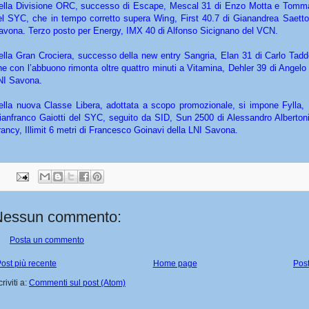
ella Divisione ORC, successo di Escape, Mescal 31 di Enzo Motta e Tomm
el SYC, che in tempo corretto supera Wing, First 40.7 di Gianandrea Saetto
avona. Terzo posto per Energy, IMX 40 di Alfonso Sicignano del VCN.
ella Gran Crociera, successo della new entry Sangria, Elan 31 di Carlo Tad
he con l’abbuono rimonta oltre quattro minuti a Vitamina, Dehler 39 di Angelo
NI Savona.
ella nuova Classe Libera, adottata a scopo promozionale, si impone Fylla,
ianfranco Gaiotti del SYC, seguito da SID, Sun 2500 di Alessandro Alberton
rancy, Illimit 6 metri di Francesco Goinavi della LNI Savona.
Nessun commento:
Posta un commento
ost più recente
Home page
Post
criviti a:
Commenti sul post (Atom)