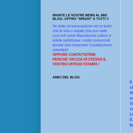
INVIATE LE VOSTRE NEWS AL MIO
BLOG: OFFRO "SPAZIO" A TUTTI !!
Se siete un'associazione od un team
che fa vela e regate (ma non siete
così noti come Mascalzone Latino) e
volete pubblicare i vostri comunicati
dovete solo inviarmeli: li pubblicherò
volentieri!
OPPURE CONTATTATEMI
PERCHE' FACCIA IO STESSO IL
VOSTRO UFFICIO STAMPA !
AMICI DEL BLOG
8
c
A
s
V
c
L
0
b