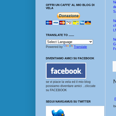
N
OFFRI UN CAFFE' AL MIO BLOG DI
d
VELA
S
N
c
L
TRANSLATE TO .......
N
G
Powered by
Translate
F
DIVENTIAMO AMICI SU FACEBOOK
se vi piace la vela ed il mio blog
possiamo diventare amici ...cliccate
su FACEBOOK
P
SEGUI NAVIGAMUS SU TWITTER
Is