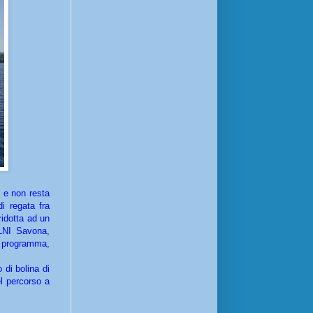
, e non resta
i regata fra
ridotta ad un
LNI Savona,
in programma,
 di bolina di
el percorso a