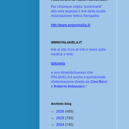
Per chiunque voglia "avvicinarsi"
alla vela segnalo il link della locale
Associazione Velica Senigallia:
http://www.avsenigallia.it/
WWW.ITALIAVELA.IT
link al sito ricco di info e news sulla
nautica a vela:
italiavela
e non dimentichiamoci che
ITALIAVELA è anche il quindicinale
d'informazione diretto da
Cino Ricci
e
Roberto Imbastaro
!
Archivio blog
►
2026
(489)
►
2025
(793)
►
2024
(745)