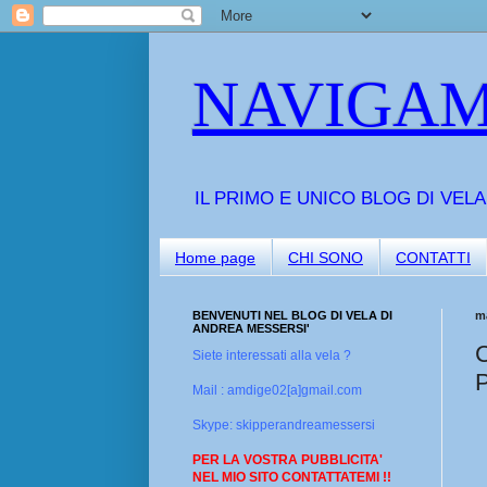
NAVIGAM
IL PRIMO E UNICO BLOG DI VEL
Home page
CHI SONO
CONTATTI
BENVENUTI NEL BLOG DI VELA DI
ma
ANDREA MESSERSI'
Siete interessati alla vela ?
Mail : amdige02[a]gmail.com
Skype: skipperandreamessersi
PER LA VOSTRA PUBBLICITA'
NEL MIO SITO CONTATTATEMI !!