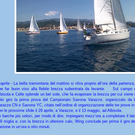
 aprile - La bella tramontana del mattino si ritira proprio all’ora della partenza
he far buon viso alla flebile brezza subentrata da levante. Sul campo d
lbisola e Celle splende un bel sole, che fa evaporare la brezza per cui viene 
olo giro la prima prova del Campionato Savona Varazze, organizzato da 
arazze CN e Savona YC, citate nell’ordine di organizzazione delle tre prove 
on le prossime sfide il 29 aprile, a Varazze, e il 13 maggio, ad Albisola.
e barche più veloci, per modo di dire, impiegano mezz’ora a completare il lato
,9 miglia e, con la brezza in ulteriore calo, Wing conclude per prima il giro d
astone in un’ora e otto minuti.