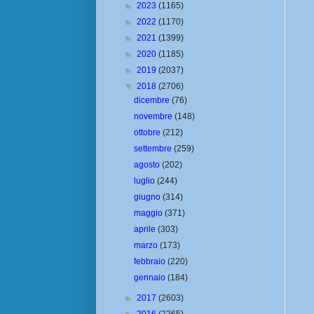
►
2023
(1165)
►
2022
(1170)
►
2021
(1399)
►
2020
(1185)
►
2019
(2037)
▼
2018
(2706)
dicembre
(76)
novembre
(148)
ottobre
(212)
settembre
(259)
agosto
(202)
luglio
(244)
giugno
(314)
maggio
(371)
aprile
(303)
marzo
(173)
febbraio
(220)
gennaio
(184)
►
2017
(2603)