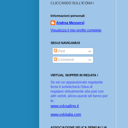
CLICCANDO SULL'ICONA !
Informazioni personali
Andrea Messersì
Visualizza il mio profilo completo
SEGUI NAVIGAMUS
Post
Commenti
VIRTUAL SKIPPER IN REGATA !
Se sei un appassionato regatante
forse ti solleticherà l'idea di
regatare virtualmente alla pari con
altri velisti, allora questi siti fanno per
te:
www.vsksailing.it
www.vskitalia.com
ASSOCIAZIONE VELICA SENIGALLIA