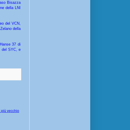
aso Bisazza
ne della LNI
deo del VCN,
 Zelano della
 Hanse 37 di
i del SYC, e
 più vecchio