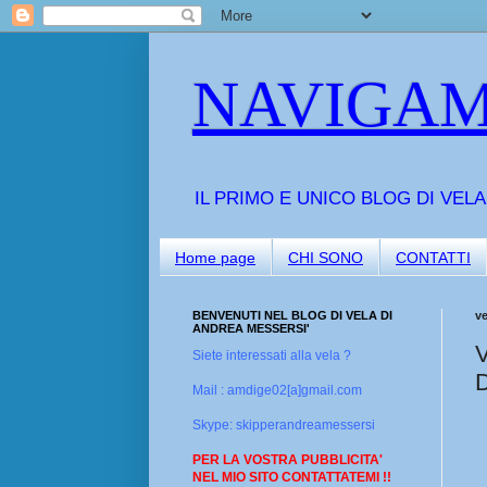
NAVIGAM
IL PRIMO E UNICO BLOG DI VEL
Home page
CHI SONO
CONTATTI
BENVENUTI NEL BLOG DI VELA DI
ve
ANDREA MESSERSI'
V
Siete interessati alla vela ?
D
Mail : amdige02[a]gmail.com
Skype: skipperandreamessersi
PER LA VOSTRA PUBBLICITA'
NEL MIO SITO CONTATTATEMI !!