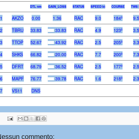
DTL nm
GAIN_LOSS
STATUS
SPEED kt
COURSE
TWS 
1
AKZO
0.00
1.36
RAC
9.0
184º
9.
2
TBRU
33.83
33.83
RAC
4.9
123º
3.
3
TTOP
52.67
43.92
RAC
2.5
205º
3.
4
SHKS
66.82
20.00
RAC
7.7
200º
7.
5
DFRT
68.79
36.52
RAC
2.5
177º
2.
6
MAPF
76.77
39.78
RAC
1.6
218º
2.
7
VS11
DNS
Nessun commento: