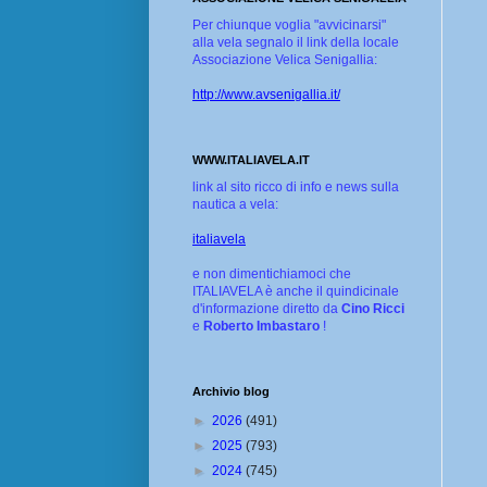
Per chiunque voglia "avvicinarsi"
alla vela segnalo il link della locale
Associazione Velica Senigallia:
http://www.avsenigallia.it/
WWW.ITALIAVELA.IT
link al sito ricco di info e news sulla
nautica a vela:
italiavela
e non dimentichiamoci che
ITALIAVELA è anche il quindicinale
d'informazione diretto da
Cino Ricci
e
Roberto Imbastaro
!
Archivio blog
►
2026
(491)
►
2025
(793)
►
2024
(745)