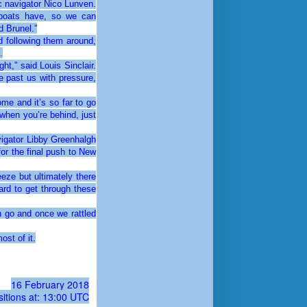
ic navigator Nico Lunven.
r boats have, so we can
d Brunel.”
 following them around,
.
ht,” said Louis Sinclair.
e past us with pressure,
me and it’s so far to go
 when you’re behind, just
avigator Libby Greenhalgh
for the final push to New
eze but ultimately there
ard to get through these
n go and once we rattled
st of it.
16 February 2018
sitions at: 13:00 UTC