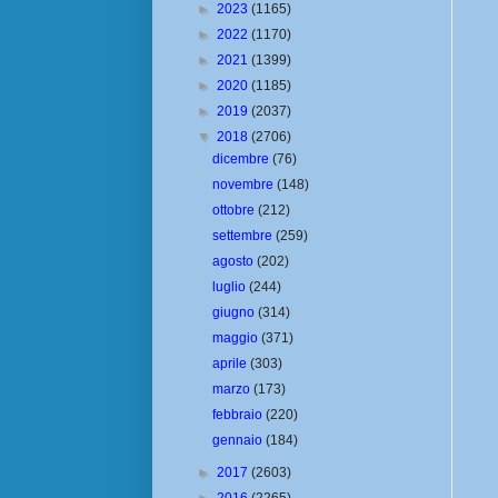
►
2023
(1165)
►
2022
(1170)
►
2021
(1399)
►
2020
(1185)
►
2019
(2037)
▼
2018
(2706)
dicembre
(76)
novembre
(148)
ottobre
(212)
settembre
(259)
agosto
(202)
luglio
(244)
giugno
(314)
maggio
(371)
aprile
(303)
marzo
(173)
febbraio
(220)
gennaio
(184)
►
2017
(2603)