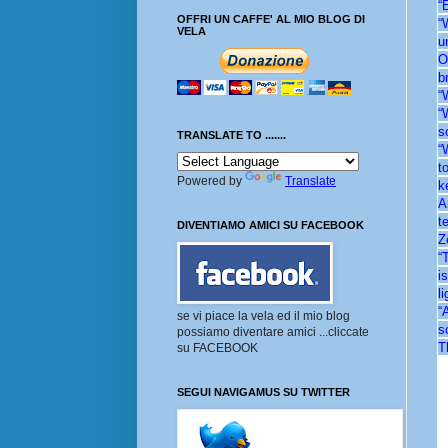
“
OFFRI UN CAFFE' AL MIO BLOG DI
“
VELA
u
O
b
“
“
s
TRANSLATE TO .......
“
t
Powered by
Translate
k
A
t
DIVENTIAMO AMICI SU FACEBOOK
Z
“
i
l
“
se vi piace la vela ed il mio blog
s
possiamo diventare amici ...cliccate
T
su FACEBOOK
SEGUI NAVIGAMUS SU TWITTER