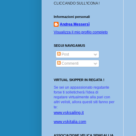
CLICCANDO SULL'ICONA !
Informazioni personali
Andrea Messersì
Visualizza il mio profilo completo
SEGUI NAVIGAMUS
Post
Commenti
VIRTUAL SKIPPER IN REGATA !
Se sei un appassionato regatante
forse ti solleticherà l'idea di
regatare virtualmente alla pari con
altri velisti, allora questi siti fanno per
te:
www.vsksailing.it
www.vskitalia.com
ASSOCIAZIONE VELICA SENIGALLIA