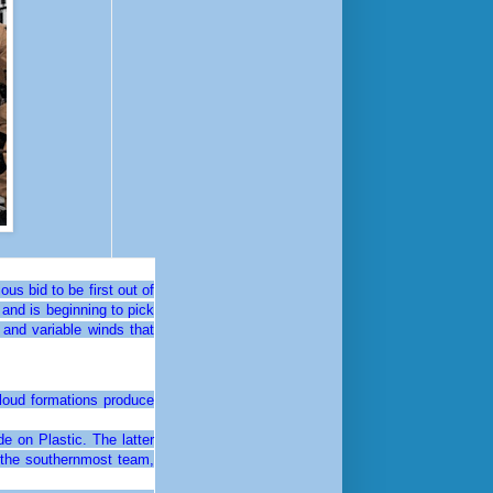
us bid to be first out of
 and is beginning to pick
 and variable winds that
cloud formations produce
 on Plastic. The latter
 the southernmost team,