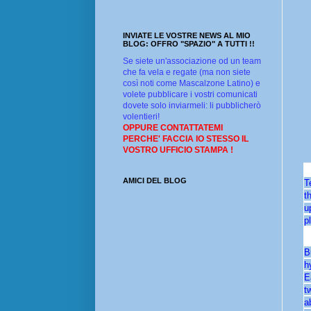
INVIATE LE VOSTRE NEWS AL MIO
BLOG: OFFRO "SPAZIO" A TUTTI !!
Se siete un'associazione od un team
che fa vela e regate (ma non siete
così noti come Mascalzone Latino) e
volete pubblicare i vostri comunicati
dovete solo inviarmeli: li pubblicherò
volentieri!
OPPURE CONTATTATEMI
PERCHE' FACCIA IO STESSO IL
VOSTRO UFFICIO STAMPA !
AMICI DEL BLOG
T
t
u
p
B
h
E
t
a