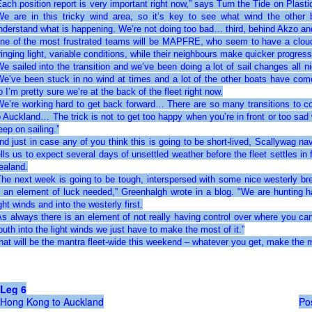
Each position report is very important right now,” says Turn the Tide on Plast
We are in this tricky wind area, so it’s key to see what wind the othe
nderstand what is happening. We’re not doing too bad… third, behind Akzo an
ne of the most frustrated teams will be MAPFRE, who seem to have a cloud
ringing light, variable conditions, while their neighbours make quicker progress
We sailed into the transition and we’ve been doing a lot of sail changes all nig
We’ve been stuck in no wind at times and a lot of the other boats have com
o I’m pretty sure we’re at the back of the fleet right now.
We’re working hard to get back forward… There are so many transitions to co
o Auckland… The trick is not to get too happy when you’re in front or too sad
eep on sailing.”
nd just in case any of you think this is going to be short-lived, Scallywag n
ells us to expect several days of unsettled weather before the fleet settles in 
ealand.
The next week is going to be tough, interspersed with some nice westerly bre
s an element of luck needed,” Greenhalgh wrote in a blog. "We are hunting h
ight winds and into the westerly first.
As always there is an element of not really having control over where you ca
outh into the light winds we just have to make the most of it.”
hat will be the mantra fleet-wide this weekend – whatever you get, make the mo
Leg 6
Hong Kong to Auckland
Po