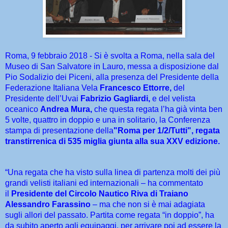
Roma, 9 febbraio 2018 - Si è svolta a Roma, nella sala del
Museo di San Salvatore in Lauro, messa a disposizione dal
Pio Sodalizio dei Piceni, alla presenza del Presidente della
Federazione Italiana Vela
Francesco Ettorre,
del
Presidente dell’Uvai
Fabrizio Gagliardi,
e del velista
oceanico
Andrea Mura,
che questa regata l’ha già vinta ben
5 volte, quattro in doppio e una in solitario, la Conferenza
stampa di presentazione della
"Roma per 1/2/Tutti", regata
transtirrenica di 535 miglia giunta alla sua XXV edizione.
“Una regata che ha visto sulla linea di partenza molti dei più
grandi velisti italiani ed internazionali – ha commentato
il
Presidente del Circolo Nautico Riva di Traiano
Alessandro Farassino
– ma che non si è mai adagiata
sugli allori del passato. Partita come regata “in doppio”, ha
da subito aperto agli equipaggi, per arrivare poi ad essere la