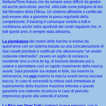
Nettuno/Torre Astura che da sempre sono difficili da gestire
ed anche pericolose, perché utilizzate come poligono di tiro
dal Ministero della Difesa. Un sistema affidabile e certificato
può essere utile a garantire la piena regolarità della
competizione. Il tracking è comunque visibile a tutti e
confidiamo anche nella sportività dei nostri regatanti che, in
tutti questi anni, è sempre stata altissima.
La piombatura
dei motori delle barche si evolve da
quest’anno con un sistema basato su una concatenazione di
due cavetti piombati e codificati che attraversano “un anello
cedevole intermedio”, ovvero un sigillo di ceralacca
resistente sino a circa tre kg. di trazione destinato poi a
cedere e permettere così un rapido inserimento della marcia
avanti. Sarà possibile sia restare in folle, sia inserire la
retromarcia, ma
non
inserire la marcia avanti senza lasciare
traccia. In caso di necessità la rottura sarà immediata al
superamento della trazione massima tollerata e questo
garantirà una notevole sicurezza in caso di pericolo
improvviso grazie alla velocità d’azione.
La Riva per 2/per Tutti
cambierà invece percorso, con la