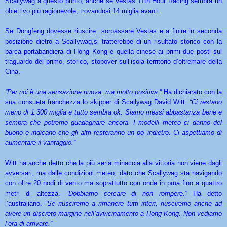
Scallywag a questo punto, anche se Vestas 11th Hour Racing sembra un
obiettivo più ragionevole, trovandosi 14 miglia avanti.
Se Dongfeng dovesse riuscire sorpassare Vestas e a finire in seconda
posizione dietro a Scallywag,si tratterebbe di un risultato storico con la
barca portabandiera di Hong Kong e quella cinese ai primi due posti sul
traguardo del primo, storico, stopover sull’isola territorio d’oltremare della
Cina.
“Per noi è una sensazione nuova, ma molto positiva.”
Ha dichiarato con la
sua consueta franchezza lo skipper di Scallywag David Witt.
“Ci restano
meno di 1.300 miglia e tutto sembra ok. Siamo messi abbastanza bene e
sembra che potremo guadagnare ancora. I modelli meteo ci danno del
buono e indicano che gli altri resteranno un po’ indietro. Ci aspettiamo di
aumentare il vantaggio.”
Witt ha anche detto che la più seria minaccia alla vittoria non viene dagli
avversari, ma dalle condizioni meteo, dato che Scallywag sta navigando
con oltre 20 nodi di vento ma soprattutto con onde in prua fino a quattro
metri di altezza.
“Dobbiamo cercare di non rompere.”
Ha detto
l’australiano.
“Se riusciremo a rimanere tutti interi, riusciremo anche ad
avere un discreto margine nell’avvicinamento a Hong Kong. Non vediamo
l’ora di arrivare.”