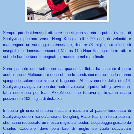
Sempre più desiderosi di ottenere una storica vittoria in patria, i velisti di
Scallywag puntano verso Hong Kong a oltre 20 nodi di velocità e
mantengono un vantaggio interessante, di oltre 73 miglia, sui più diretti
inseguitori, i danesi/americani di Vestas 11th Hour Racing mentre tutte e
sette le barche sono impegnate al massimo nel rush finale.
Sono passate due settimane da quando la flotta ha lasciato il porto
australiano di Melbourne e sono ottime le condizioni meteo che la stanno
spingendo celermente verso il traguardo. Al rilevamento delle ore 14,
Scallywag navigava a ben due nodi di velocità in più di tutti gli avversari,
fatta eccezione per team AkzoNobel, che tuttavia si trova in quarta
posizione a 103 miglia di distanza.
In realtà gli unici che sono riusciti a resistere al passo forsennato di
Scallywag sono i franco/cinesi di Dongfeng Race Team, in terza piazza,
che hanno recuperato un mezzo miglio sui leader. L’equipaggio guidato da
Charles Caudrelier deve però fare di meglio se vuole scavalcare