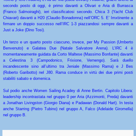
secondo posto di oggi, è primo davanti a Olivari e Aria di Burrasca
(Franco Salmoiraghi), ieri classificatosi secondo. Chica 3 (Yacht Club
Chiavari) davanti a H20 (Claudio Bonadonna) nell’ORC 5. E’ Imxtinente a
firmare un doppio successo nell’IRC 1-3 piazzandosi sempre davanti a
Just a Joke (Dino Tosi).
Un terzo e un quarto posto ciascuno, invece, per My Passion (Umberto
Benvenuto) e Galatea Due (Natale Salvatore Arena). L’IRC 4 è
momentaneamente guidata da Corto Maltese (Massimo Bonfante) davanti
a Celestina 3 (Campodonico, Frixione, Vernengo). Sarà duello
incandescente sino all’ultimo tra Jeniale (Massimo Rama) e J Bes
(Roberto Garibotto) nel J80. Rama conduce in virtù dei due primi posti
stabiliti sabato e domenica.
Sul podio anche Women Sailing Acadey di Anne Bertin. Capitolo Libera:
leadership incontrastata nel gruppo 0 per Aria (Azzimonti, Preda) davanti
a Jonathan Livingston (Giorgio Diana) e Padawan (Donald Hart). In testa
anche Starring (Pietro Tubino) nel gruppo A, Falco (Adelaide Giromella)
nel gruppo B.