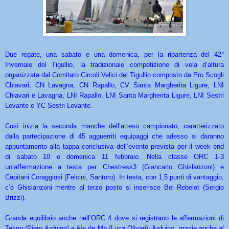
Due regate, una sabato e una domenica, per la ripartenza del 42°
Invernale del Tigullio, la tradizionale competizione di vela d’altura
organizzata dal Comitato Circoli Velici del Tigullio composto da Pro Scogli
Chiavari, CN Lavagna, CN Rapallo, CV Santa Margherita Ligure, LNI
Chiavari e Lavagna, LNI Rapallo, LNI Santa Margherita Ligure, LNI Sestri
Levante e YC Sestri Levante.
Così inizia la seconda manche dell’atteso campionato, caratterizzato
dalla partecipazione di 45 agguerriti equipaggi che adesso si daranno
appuntamento alla tappa conclusiva dell’evento prevista per il week end
di sabato 10 e domenica 11 febbraio. Nella classe ORC 1-3
un’affermazione a testa per Chestress3 (Giancarlo Ghislanzoni) e
Capitani Coraggiosi (Felcini, Santoro). In testa, con 1,5 punti di vantaggio,
c’è Ghislanzoni mentre al terzo posto si inserisce Bel Rebelot (Sergio
Brizzi).
Grande equilibrio anche nell’ORC 4 dove si registrano le affermazioni di
Tekno (Piero Arduino) e Aia de Ma (Luca Olivari): Arduino, grazie anche al