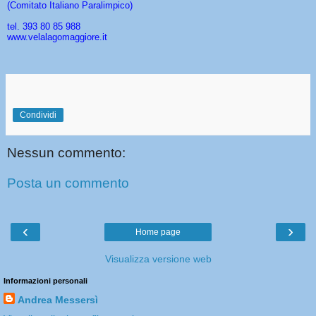
(Comitato Italiano Paralimpico)
tel. 393 80 85 988
www.velalagomaggiore.it
Condividi
Nessun commento:
Posta un commento
‹
›
Home page
Visualizza versione web
Informazioni personali
Andrea Messersì