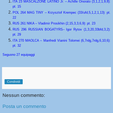
ITA 23 MASCALZONE LATINO Jr. – Achille Onorato (3,1,2,1,9,8):
pt. 15
POL 264 MAG TINY – Krzysztof Krempec (33/ufd,5,1,2,1,13): pt.
22
RUS 261 NIKA – Vladimir Prosikhin (2,15,3,3,6,9): pt. 23
RUS 296 RUSSIAN BOGATYRS– Igor Rytov (1,3,20,33bfd,3,2):
pt. 29
ITA 270 MAOLCA – Manfredi Vianini Tolomei (6,7rdg,7rdg,6,10,6):
pt. 32
Seguono 27 equipaggi
Condividi
Nessun commento:
Posta un commento