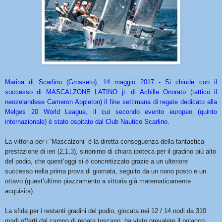
Marina di Scarlino (Grosseto), 14 maggio 2017 - Si chiude con il
successo di MASCALZONE LATINO jr. di Achille Onorato (tattico il
neozelandese Cameron Appleton) il fine settimana di regate dedicato alla
Melges 20 World League, il cui secondo evento europeo (quinto
internazionale) è stato ospitato dal Club Nautico Scarlino.
La vittoria per i “Mascalzoni” è la diretta conseguenza della fantastica
prestazione di ieri (2,1,3), sinonimo di chiara ipoteca per il gradino più alto
del podio, che quest’oggi si è concretizzato grazie a un ulteriore
successo nella prima prova di giornata, seguito da un nono posto e un
ottavo (quest’ultimo piazzamento a vittoria già matematicamente
acquisita).
La sfida per i restanti gradini del podio, giocata nei 12 / 14 nodi da 310
gradi offerti dal campo di regata toscano, ha visto prevalere il polacco