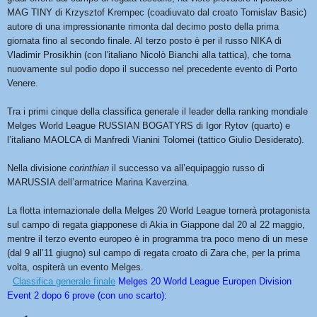
MAG TINY di Krzysztof Krempec (coadiuvato dal croato Tomislav Basic)
autore di una impressionante rimonta dal decimo posto della prima
giornata fino al secondo finale. Al terzo posto è per il russo NIKA di
Vladimir Prosikhin (con l'italiano Nicolò Bianchi alla tattica), che torna
nuovamente sul podio dopo il successo nel precedente evento di Porto
Venere.
Tra i primi cinque della classifica generale il leader della ranking mondiale
Melges World League RUSSIAN BOGATYRS di Igor Rytov (quarto) e
l’italiano MAOLCA di Manfredi Vianini Tolomei (tattico Giulio Desiderato).
Nella divisione
corinthian
il successo va all’equipaggio russo di
MARUSSIA dell’armatrice Marina Kaverzina.
La flotta internazionale della Melges 20 World League tornerà protagonista
sul campo di regata giapponese di Akia in Giappone dal 20 al 22 maggio,
mentre il terzo evento europeo è in programma tra poco meno di un mese
(dal 9 all’11 giugno) sul campo di regata croato di Zara che, per la prima
volta, ospiterà un evento Melges.
Classifica generale finale
Melges 20 World League Europen Division
Event 2 dopo 6 prove (con uno scarto):