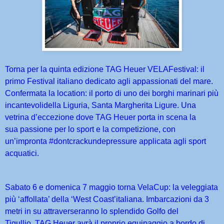
Torna per la quinta edizione TAG Heuer VELAFestival: il
primo Festival italiano dedicato agli
appassionati del mare.
Confermata la location: il porto di uno dei borghi marinari più
incantevoli
della Liguria, Santa Margherita Ligure. Una
vetrina d’eccezione dove TAG Heuer porta in scena la
sua
passione per lo sport e la competizione, con
un’impronta #dontcrackundepressure applicata agli
sport
acquatici.
Sabato 6 e domenica 7 maggio torna VelaCup: la veleggiata
più ‘affollata’ della ‘West Coast’
italiana. Imbarcazioni da 3
metri in su attraverseranno lo splendido Golfo del
Tigullio.
TAG Heuer avrà il proprio equipaggio a bordo di