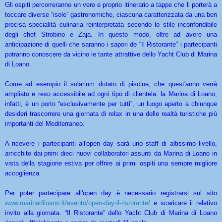
Gli ospiti percorreranno un vero e proprio itinerario a tappe che li porterà a
toccare diverse “isole” gastronomiche, ciascuna caratterizzata da una ben
precisa specialità culinaria reinterpretata secondo lo stile inconfondibile
degli chef Strobino e Zaja. In questo modo, oltre ad avere una
anticipazione di quelli che saranno i sapori de “Il Ristorante” i partecipanti
potranno conoscere da vicino le tante attrattive dello Yacht Club di Marina
di Loano.
Come ad esempio il solarium dotato di piscina, che quest'anno verrà
ampliato e reso accessibile ad ogni tipo di clientela: la Marina di Loano,
infatti, è un porto “esclusivamente per tutti”, un luogo aperto a chiunque
desideri trascorrere una giornata di relax in una delle realtà turistiche più
importanti del Mediterraneo.
A ricevere i partecipanti all'open day sarà uno staff di altissimo livello,
arricchito dai primi dieci nuovi collaboratori assunti da Marina di Loano in
vista della stagione estiva per offrire ai primi ospiti una sempre migliore
accoglienza.
Per poter partecipare all'open day è necessario registrarsi sul sito
www.marinadiloano.it/evento/op
en-day-il-ristorante/
e scaricare il relativo
invito alla giornata. “Il Ristorante” dello Yacht Club di Marina di Loano