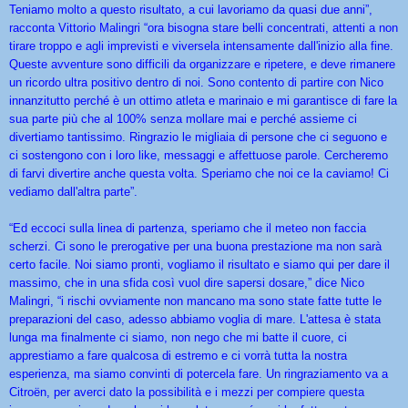
Teniamo molto a questo risultato, a cui lavoriamo da quasi due anni”,
racconta Vittorio Malingri “ora bisogna stare belli concentrati, attenti a non
tirare troppo e agli imprevisti e viversela intensamente dall'inizio alla fine.
Queste avventure sono difficili da organizzare e ripetere, e deve rimanere
un ricordo ultra positivo dentro di noi. Sono contento di partire con Nico
innanzitutto perché è un ottimo atleta e marinaio e mi garantisce di fare la
sua parte più che al 100% senza mollare mai e perché assieme ci
divertiamo tantissimo. Ringrazio le migliaia di persone che ci seguono e
ci sostengono con i loro like, messaggi e affettuose parole. Cercheremo
di farvi divertire anche questa volta. Speriamo che noi ce la caviamo! Ci
vediamo dall'altra parte”.
“Ed eccoci sulla linea di partenza, speriamo che il meteo non faccia
scherzi. Ci sono le prerogative per una buona prestazione ma non sarà
certo facile. Noi siamo pronti, vogliamo il risultato e siamo qui per dare il
massimo, che in una sfida così vuol dire sapersi dosare,” dice Nico
Malingri, “i rischi ovviamente non mancano ma sono state fatte tutte le
preparazioni del caso, adesso abbiamo voglia di mare. L'attesa è stata
lunga ma finalmente ci siamo, non nego che mi batte il cuore, ci
apprestiamo a fare qualcosa di estremo e ci vorrà tutta la nostra
esperienza, ma siamo convinti di potercela fare. Un ringraziamento va a
Citroën, per averci dato la possibilità e i mezzi per compiere questa