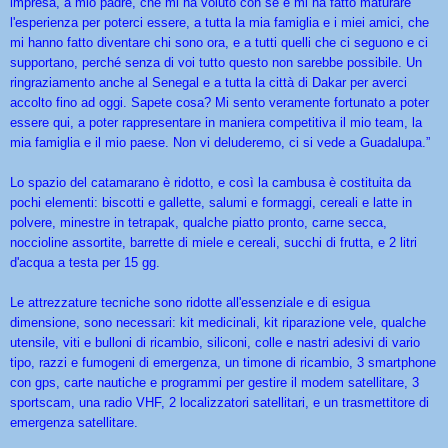
impresa, a mio padre, che mi ha voluto con sé e mi ha fatto maturare
l'esperienza per poterci essere, a tutta la mia famiglia e i miei amici, che
mi hanno fatto diventare chi sono ora, e a tutti quelli che ci seguono e ci
supportano, perché senza di voi tutto questo non sarebbe possibile. Un
ringraziamento anche al Senegal e a tutta la città di Dakar per averci
accolto fino ad oggi. Sapete cosa? Mi sento veramente fortunato a poter
essere qui, a poter rappresentare in maniera competitiva il mio team, la
mia famiglia e il mio paese. Non vi deluderemo, ci si vede a Guadalupa.”
Lo spazio del catamarano è ridotto, e così la cambusa è costituita da
pochi elementi: biscotti e gallette, salumi e formaggi, cereali e latte in
polvere, minestre in tetrapak, qualche piatto pronto, carne secca,
noccioline assortite, barrette di miele e cereali, succhi di frutta, e 2 litri
d'acqua a testa per 15 gg.
Le attrezzature tecniche sono ridotte all'essenziale e di esigua
dimensione, sono necessari: kit medicinali, kit riparazione vele, qualche
utensile, viti e bulloni di ricambio, siliconi, colle e nastri adesivi di vario
tipo, razzi e fumogeni di emergenza, un timone di ricambio, 3 smartphone
con gps, carte nautiche e programmi per gestire il modem satellitare, 3
sportscam, una radio VHF, 2 localizzatori satellitari, e un trasmettitore di
emergenza satellitare.