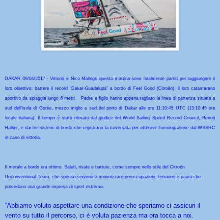
DAKAR 09/04/2017 - Vittorio e Nico Malingri questa mattina sono finalmente partiti per raggiungere il
loro obiettivo: battere il record “Dakar-Guadalupa” a bordo di Feel Good (Citroën), il loro catamarano
sportivo da spiaggia lungo 6 metri. Padre e figlio hanno appena tagliato la linea di partenza situata a
sud dell'isola di Gorée, mezzo miglio a sud del porto di Dakar alle ore 11:10:45 UTC (13:10:45 ora
locale italiana). Il tempo è stato rilevato dal giudice del World Sailing Speed Record Council, Benoit
Hallier, e dai tre sistemi di bordo che registrano la traversata per ottenere l'omologazione dal WSSRC
in caso di vittoria.
Il morale a bordo era ottimo. Saluti, risate e battute, come sempre nello stile del Citroën
Unconventional Team, che spesso servono a minimizzare preoccupazioni, tensione e paura che
precedono una grande impresa di sport estremo.
“Abbiamo voluto aspettare una condizione che speriamo ci assicuri il
vento su tutto il percorso, ci è voluta pazienza ma ora tocca a noi.