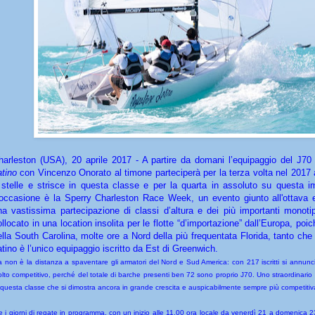
harleston (USA), 20 aprile 2017 -
A partire da domani l’equipaggio del J7
atino
con Vincenzo Onorato al timone parteciperà per la terza volta nel 2017 
 stelle e strisce in questa classe e per la quarta in assoluto su questa i
’occasione è la Sperry Charleston Race Week, un evento giunto all'ottava 
na vastissima partecipazione di classi d’altura e dei più importanti monoti
ollocato in una location insolita per le flotte “d’importazione” dall’Europa, poic
ella South Carolina, molte ore a Nord della più frequentata Florida, tanto c
atino è l’unico equipaggio iscritto da Est di Greenwich.
 non è la distanza a spaventare gli armatori del Nord e Sud America: con 217 iscritti si annun
lto competitivo, perché del totale di barche presenti ben 72 sono proprio J70. Uno straordinario
 questa classe che si dimostra ancora in grande crescita e auspicabilmente sempre più competitiv
e i giorni di regate in programma, con un inizio alle 11.00 ora locale da venerdì 21 a domenica 2