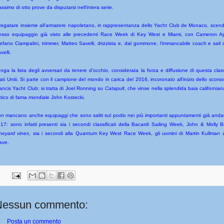
ssimo di otto prove da disputarsi nell’intera serie.
regatare insieme all’armatore napoletano, in rappresentanza dello Yacht Club de Monaco, scend
esso equipaggio già visto alle precedenti Race Week di Key West e Miami, con Cameron App
efano Ciampalini, trimmer, Matteo Savelli, drizzista e, dal gommone, l’immancabile coach e sail
velli.
nga la lista degli avversari da tenere d’occhio, considerata la forza e diffusione di questa clas
ati Uniti. Si parte con il campione del mondo in carica del 2016, incoronato all’inizio dello scors
ancis Yacht Club: si tratta di Joel Ronning su
Catapult
, che vinse nella splendida baia californian
ttico di fama mondiale John Kostecki.
n mancano anche equipaggi che sono saliti sul podio nei più importanti appuntamenti già andati
17: sono infatti presenti sia i secondi classificati della Bacardi Sailing Week, John & Molly 
neyard vines
, sia i secondi alla Quantum Key West Race Week, gli uomini di Martin Kullman
ave
.
Nessun commento:
Posta un commento