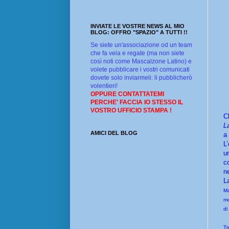
INVIATE LE VOSTRE NEWS AL MIO
BLOG: OFFRO "SPAZIO" A TUTTI !!
Se siete un'associazione od un team
che fa vela e regate (ma non siete
così noti come Mascalzone Latino) e
volete pubblicare i vostri comunicati
dovete solo inviarmeli: li pubblicherò
volentieri!
OPPURE CONTATTATEMI
PERCHE' FACCIA IO STESSO IL
VOSTRO UFFICIO STAMPA !
C
L
AMICI DEL BLOG
a
L
u
c
n
L
Ma
mo
di
Tr