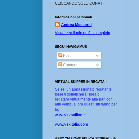
CLICCANDO SULL'ICONA !
Informazioni personali
Andrea Messersì
Visualizza il mio profilo completo
SEGUI NAVIGAMUS
Post
Commenti
VIRTUAL SKIPPER IN REGATA !
Se sei un appassionato regatante
forse ti solleticherà l'idea di
regatare virtualmente alla pari con
altri velisti, allora questi siti fanno per
te:
www.vsksailing.it
www.vskitalia.com
ASSOCIAZIONE VELICA SENIGALLIA