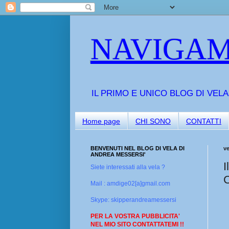
NAVIGAM
IL PRIMO E UNICO BLOG DI VEL
Home page
CHI SONO
CONTATTI
BENVENUTI NEL BLOG DI VELA DI
ve
ANDREA MESSERSI'
I
Siete interessati alla vela ?
Mail : amdige02[a]gmail.com
Skype: skipperandreamessersi
PER LA VOSTRA PUBBLICITA'
NEL MIO SITO CONTATTATEMI !!