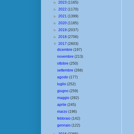
►
2023
(1165)
►
2022
(1170)
►
2021
(1399)
►
2020
(1185)
►
2019
(2037)
►
2018
(2706)
▼
2017
(2603)
dicembre
(197)
novembre
(213)
ottobre
(250)
settembre
(268)
agosto
(177)
luglio
(252)
giugno
(259)
maggio
(282)
aprile
(245)
marzo
(196)
febbraio
(142)
gennaio
(122)