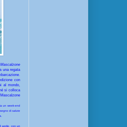
0
Mascalzone
a una regata
mbarcazione.
edizione con
pi al mondo,
hé si colloca
he Mascalzone
cia un week-end
 segno di salute
a.
3 aprile, con un