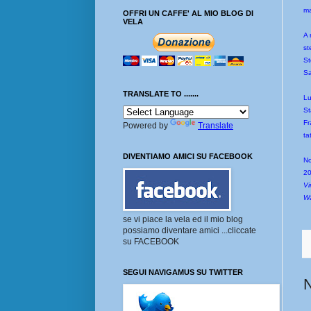
ma
OFFRI UN CAFFE' AL MIO BLOG DI
VELA
A 
st
St
Sa
TRANSLATE TO .......
Lu
St
Fr
Powered by
Translate
ta
DIVENTIAMO AMICI SU FACEBOOK
No
20
Vi
W
se vi piace la vela ed il mio blog
possiamo diventare amici ...cliccate
su FACEBOOK
SEGUI NAVIGAMUS SU TWITTER