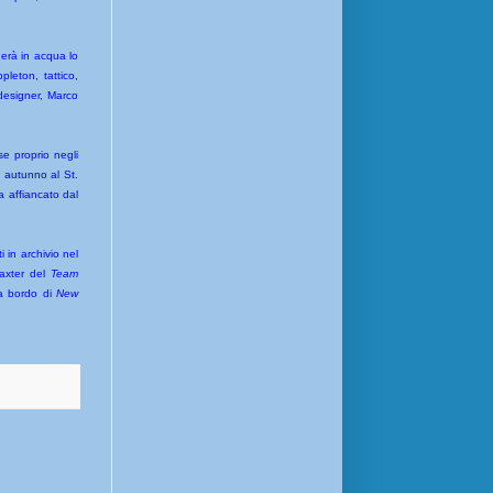
erà in acqua lo
leton, tattico,
 designer, Marco
se proprio negli
o autunno al St.
a affiancato dal
 in archivio nel
Baxter del
Team
 a bordo di
New