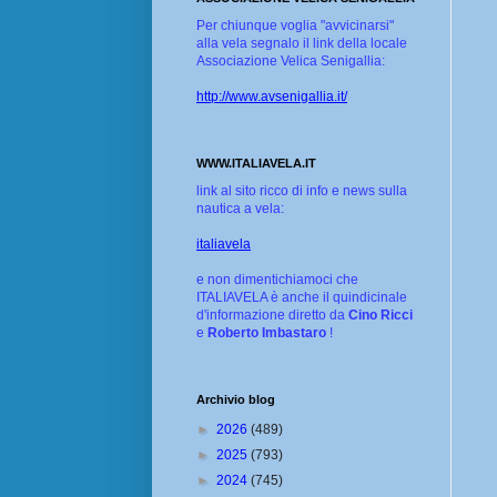
Per chiunque voglia "avvicinarsi"
alla vela segnalo il link della locale
Associazione Velica Senigallia:
http://www.avsenigallia.it/
WWW.ITALIAVELA.IT
link al sito ricco di info e news sulla
nautica a vela:
italiavela
e non dimentichiamoci che
ITALIAVELA è anche il quindicinale
d'informazione diretto da
Cino Ricci
e
Roberto Imbastaro
!
Archivio blog
►
2026
(489)
►
2025
(793)
►
2024
(745)