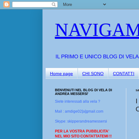
NAVIGAM
IL PRIMO E UNICO BLOG DI VEL
Home page
CHI SONO
CONTATTI
BENVENUTI NEL BLOG DI VELA DI
sa
ANDREA MESSERSI'
Siete interessati alla vela ?
Mail : amdige02[a]gmail.com
Skype: skipperandreamessersi
PER LA VOSTRA PUBBLICITA'
NEL MIO SITO CONTATTATEMI !!