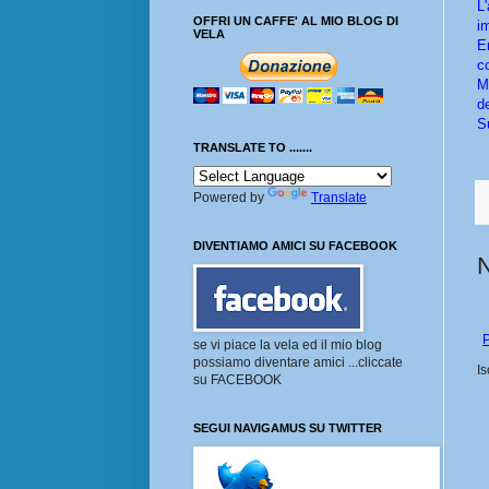
L
OFFRI UN CAFFE' AL MIO BLOG DI
i
VELA
E
c
M
d
S
TRANSLATE TO .......
Powered by
Translate
DIVENTIAMO AMICI SU FACEBOOK
P
se vi piace la vela ed il mio blog
possiamo diventare amici ...cliccate
Is
su FACEBOOK
SEGUI NAVIGAMUS SU TWITTER