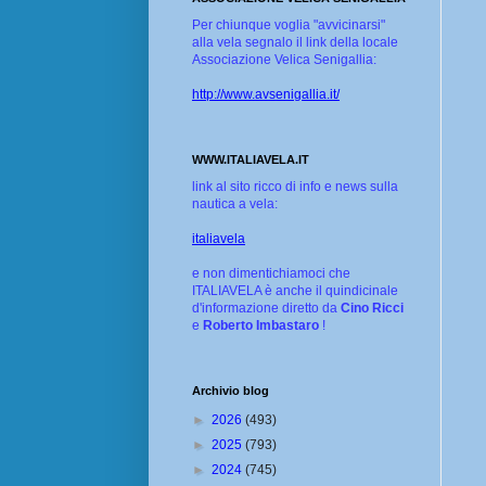
Per chiunque voglia "avvicinarsi"
alla vela segnalo il link della locale
Associazione Velica Senigallia:
http://www.avsenigallia.it/
WWW.ITALIAVELA.IT
link al sito ricco di info e news sulla
nautica a vela:
italiavela
e non dimentichiamoci che
ITALIAVELA è anche il quindicinale
d'informazione diretto da
Cino Ricci
e
Roberto Imbastaro
!
Archivio blog
►
2026
(493)
►
2025
(793)
►
2024
(745)