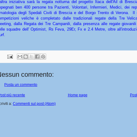
'altra iniziativa sarà la regata notturna del progetto Itaca dell'Ail di Bres
mpegnati ben 400 persone tra Pazienti, Volontari, Infermieri, Medici, dei re
matologia degli Spedali Civili di Brescia e del Borgo Trento di Verona. Il 
ompetizioni veliche è completato dalle tradizionali regate della Tre Velica
eeting, dalla Regata dei Tre Campanili, dalla presenza alle regate giovanili
elle squadre dell' Optimist, Rs Feva, 29Er, Fx e 2.4 Metre, oltre all'introduz
urf.
Nessun commento:
Posta un commento
ost più recente
Home page
Post
criviti a:
Commenti sul post (Atom)