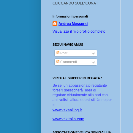
CLICCANDO SULL'ICONA !
Informazioni personali
Andrea Messersì
Visualizza il mio profilo completo
SEGUI NAVIGAMUS
Post
Commenti
VIRTUAL SKIPPER IN REGATA !
Se sei un appassionato regatante
forse ti solleticherà l'idea di
regatare virtualmente alla pari con
altri velisti, allora questi siti fanno per
te:
www.vsksailing.it
www.vskitalia.com
ASSOCIAZIONE VELICA SENIGALLIA