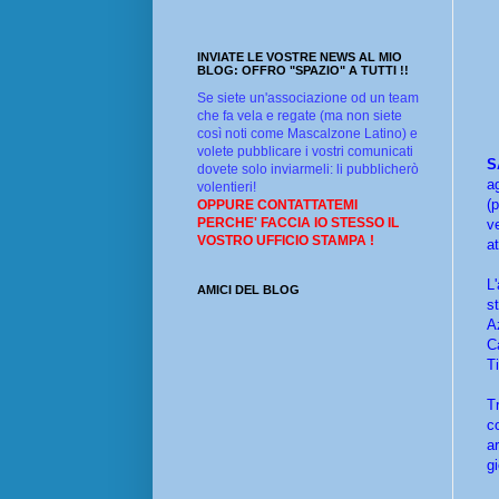
INVIATE LE VOSTRE NEWS AL MIO
BLOG: OFFRO "SPAZIO" A TUTTI !!
Se siete un'associazione od un team
che fa vela e regate (ma non siete
così noti come Mascalzone Latino) e
volete pubblicare i vostri comunicati
S
dovete solo inviarmeli: li pubblicherò
a
volentieri!
(p
OPPURE CONTATTATEMI
PERCHE' FACCIA IO STESSO IL
v
VOSTRO UFFICIO STAMPA !
a
L
AMICI DEL BLOG
s
A
C
T
T
c
a
g