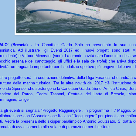
ALO' (Brescia) -
La Canottieri Garda Salò ha presentato la sua nuo
gonistica. Ad illustrare gli Eventi 2017 ed i nuovi progetti sono stati 
residente) e Vittorio Minervini (vice). La grande novità sarà l’acquisto della sed
ecchio arsenale del canottaggio, gli uffici e la sala dei trofei) che arriva dop
ttività, un traguardo importante per il sodalizio sportivo più longevo delle rive
'altro progetto sarà la costruzione definitiva della Diga Foranea, che andrà a 
truttura della marina turistica. Tra le altre novità del 2017 c'è l’istituzione d
ziende Sponsor che sostengono la Canottieri Garda. Sono: Amica Chips, Ben
antiere del Pardo, Cedral Tassoni, Centrale del Latte di Brescia, Mane
immagine, Unigel.
ra gli eventi si segnala "Progetto Raggiungere", in programma il 7 Maggio, o
ollaborazione con l’Associazione Italiana “Raggiungere” per piccoli con malfo
rti. Vedrà la presenza dello skipper paralimpico Antonio Squizzato. Si tratta 
iornata di avvicinamento alla vela e di promozione per il settore.