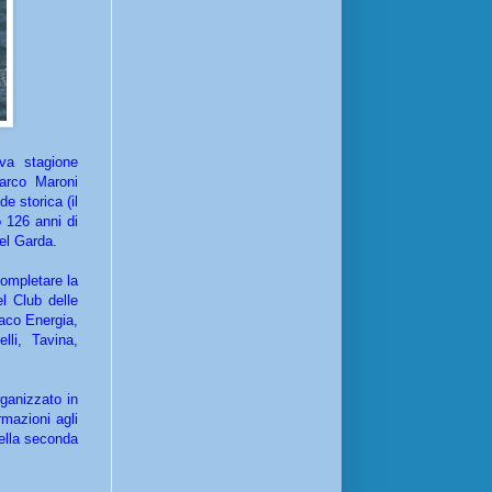
va stagione
Marco Maroni
e storica (il
o 126 anni di
 del Garda.
completare la
el Club delle
aco Energia,
lli, Tavina,
rganizzato in
rmazioni agli
della seconda