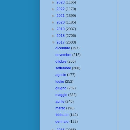
►
2023
(1165)
►
2022
(1170)
►
2021
(1399)
►
2020
(1185)
►
2019
(2037)
►
2018
(2706)
▼
2017
(2603)
dicembre
(197)
novembre
(213)
ottobre
(250)
settembre
(268)
agosto
(177)
luglio
(252)
giugno
(259)
maggio
(282)
aprile
(245)
marzo
(196)
febbraio
(142)
gennaio
(122)