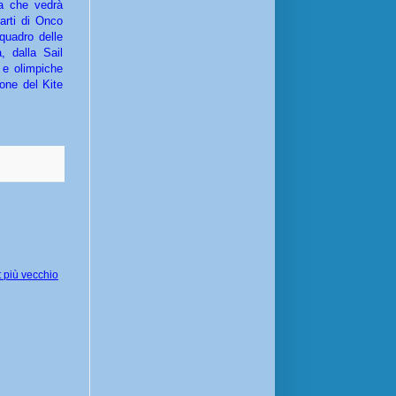
cia che vedrà
parti di Onco
quadro delle
, dalla Sail
 e olimpiche
ione del Kite
 più vecchio