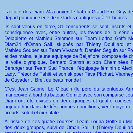
La flotte des Diam 24 a ouvert le bal du Grand Prix Guyad
départ pour une série de « stades nautiques » à 11 heures.
Ils sont venus en force, 31 concurrents se sont inscrits et
conséquence avec, entre autres, les favoris de la série
Delapierre et Mathieu Salomon sur Team Lorina Golfe Mo
Diam24 d’Oman Sail, skippés par Thierry Douillard et 
Mathieu Souben sur Team Vivacar.fr, Damien Seguin sur Fo
et des mains, le jeune équipage de Beijaflore, composé de 
la voile olympique, Bernard Stamm et son Cheminées Po
Béranger sur Team Sud France, l’équipage féminin d’Alexia
Lady, Trésor de Tahiti et son skipper Téva Plichart, Vianney
de Guyader… Bref, du beau monde !
C’est Jean Gabriel Le Cléac’h (le père du talentueux Arme
manœuvre à bord du bateau Comité avec son comparse Jea
Diam ont été divisés en deux groupes et quatre courses 
aujourd’hui dans de très bonnes conditions, vent moyen d
nœuds, soleil et mer plate.
A l’issue de ces quatre courses, Team Lorina Golfe du Mor
des deux groupes, suivi de Oman Sail 1 (Thierry Douillard