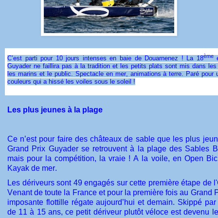
ème
C’est parti pour 10 jours intenses en baie de Douarnenez ! La 18
é
Guyader ne faillira pas à la tradition et les petits plats sont mis dans les
les marins et le public. Spectacle en mer, animations à terre. Paré pour
couleurs qui a hissé les voiles sous le soleil !
Les plus jeunes à la plage
Ce n’est pour faire des châteaux de sable que les plus jeun
Grand Prix Guyader se retrouvent à la plage des Sables B
mais pour la compétition, la vraie ! A la voile, en Open Bi
Kayak de mer.
Les dériveurs sont 49 engagés sur cette première étape de l
Venant de toute la France et pour la première fois au Grand P
imposante flottille régate aujourd’hui et demain. Skippé pa
de 11 à 15 ans, ce petit dériveur plutôt véloce est devenu l