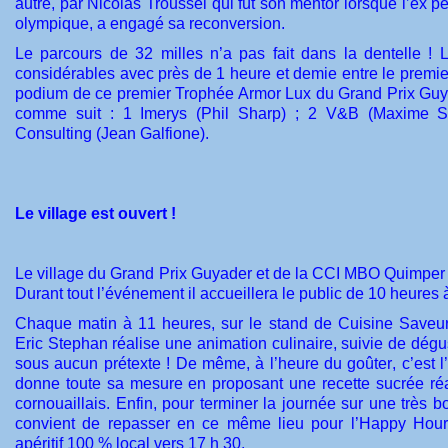
autre, par Nicolas Troussel qui fût son mentor lorsque l’ex p
olympique, a engagé sa reconversion.
Le parcours de 32 milles n’a pas fait dans la dentelle ! 
considérables avec près de 1 heure et demie entre le premier 
podium de ce premier Trophée Armor Lux du Grand Prix Gu
comme suit : 1 Imerys (Phil Sharp) ; 2 V&B (Maxime So
Consulting (Jean Galfione).
Le village est ouvert !
Le village du Grand Prix Guyader et de la CCI MBO Quimper 
Durant tout l’événement il accueillera le public de 10 heures 
Chaque matin à 11 heures, sur le stand de Cuisine Saveur
Eric Stephan réalise une animation culinaire, suivie de dégus
sous aucun prétexte ! De même, à l’heure du goûter, c’est l’
donne toute sa mesure en proposant une recette sucrée réa
cornouaillais. Enfin, pour terminer la journée sur une très b
convient de repasser en ce même lieu pour l’Happy Hour
apéritif 100 % local vers 17 h 30.