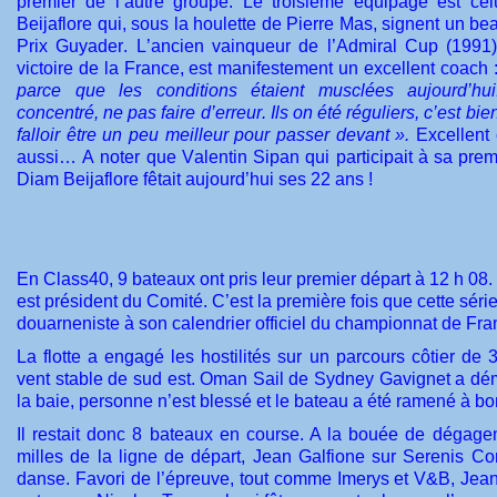
premier de l’autre groupe. Le troisième équipage est ce
Beijaflore qui, sous la houlette de Pierre Mas, signent un b
Prix Guyader. L’ancien vainqueur de l’Admiral Cup (1991)
victoire de la France, est manifestement un excellent coach 
parce que les conditions étaient musclées aujourd’hui. 
concentré, ne pas faire d’erreur. Ils on été réguliers, c’est bie
falloir être un peu meilleur pour passer devant ».
Excellent 
aussi… A noter que Valentin Sipan qui participait à sa prem
Diam Beijaflore fêtait aujourd’hui ses 22 ans !
En Class40, 9 bateaux ont pris leur premier départ à 12 h 08
est président du Comité. C’est la première fois que cette série 
douarneniste à son calendrier officiel du championnat de Fra
La flotte a engagé les hostilités sur un parcours côtier de 
vent stable de sud est. Oman Sail de Sydney Gavignet a dé
la baie, personne n’est blessé et le bateau a été ramené à bo
Il restait donc 8 bateaux en course. A la bouée de dégage
milles de la ligne de départ, Jean Galfione sur Serenis Co
danse. Favori de l’épreuve, tout comme Imerys et V&B, Jean