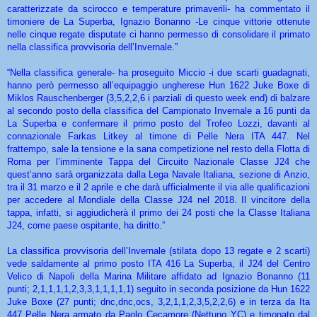
caratterizzate da scirocco e temperature primaverili- ha commentato il
timoniere de La Superba, Ignazio Bonanno -Le cinque vittorie ottenute
nelle cinque regate disputate ci hanno permesso di consolidare il primato
nella classifica provvisoria dell’Invernale.”
“Nella classifica generale- ha proseguito Miccio -i due scarti guadagnati,
hanno però permesso all’equipaggio ungherese Hun 1622 Juke Boxe di
Miklos Rauschenberger (3,5,2,2,6 i parziali di questo week end) di balzare
al secondo posto della classifica del Campionato Invernale a 16 punti da
La Superba e confermare il primo posto del Trofeo Lozzi, davanti al
connazionale Farkas Litkey al timone di Pelle Nera ITA 447. Nel
frattempo, sale la tensione e la sana competizione nel resto della Flotta di
Roma per l’imminente Tappa del Circuito Nazionale Classe J24 che
quest’anno sarà organizzata dalla Lega Navale Italiana, sezione di Anzio,
tra il 31 marzo e il 2 aprile e che darà ufficialmente il via alle qualificazioni
per accedere al Mondiale della Classe J24 nel 2018. Il vincitore della
tappa, infatti, si aggiudicherà il primo dei 24 posti che la Classe Italiana
J24, come paese ospitante, ha diritto.”
La classifica provvisoria dell’Invernale (stilata dopo 13 regate e 2 scarti)
vede saldamente al primo posto ITA 416 La Superba, il J24 del Centro
Velico di Napoli della Marina Militare affidato ad Ignazio Bonanno (11
punti; 2,1,1,1,1,2,3,3,1,1,1,1,1) seguito in seconda posizione da Hun 1622
Juke Boxe (27 punti; dnc,dnc,ocs, 3,2,1,1,2,3,5,2,2,6) e in terza da Ita
447 Pelle Nera armato da Paolo Cecamore (Nettuno YC) e timonato dal