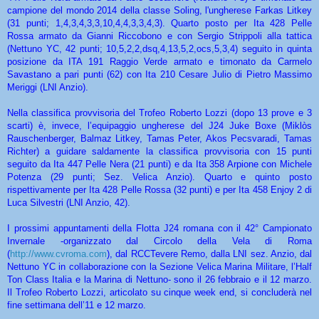
campione del mondo 2014 della classe Soling, l'ungherese Farkas Litkey
(31 punti; 1,4,3,4,3,3,10,4,4,3,3,4,3). Quarto posto per Ita 428 Pelle
Rossa armato da Gianni Riccobono e con Sergio Strippoli alla tattica
(Nettuno YC, 42 punti; 10,5,2,2,dsq,4,13,5,2,ocs,5,3,
4) seguito in quinta
posizione da ITA 191 Raggio Verde armato e timonato da Carmelo
Savastano a pari punti (62) con Ita 210 Cesare Julio di Pietro Massimo
Meriggi (LNI Anzio).
Nella classifica provvisoria del Trofeo Roberto Lozzi (dopo 13 prove e 3
scarti) è, invece, l’equipaggio ungherese del J24 Juke Boxe (Miklòs
Rauschenberger, Balmaz Litkey, Tamas Peter, Akos Pecsvaradi, Tamas
Richter) a guidare saldamente la classifica provvisoria con 15 punti
seguito da Ita 447 Pelle Nera (21 punti) e da Ita 358 Arpione con Michele
Potenza (29 punti; Sez. Velica Anzio). Quarto e quinto posto
rispettivamente per Ita 428 Pelle Rossa (32 punti) e per Ita 458 Enjoy 2 di
Luca Silvestri (LNI Anzio, 42).
I prossimi appuntamenti della Flotta J24 romana con il 42° Campionato
Invernale -organizzato dal Circolo della Vela di Roma
(
http://www.cvroma.com
), dal RCCTevere Remo, dalla LNI sez. Anzio, dal
Nettuno YC in collaborazione con la Sezione Velica Marina Militare, l’Half
Ton Class Italia e la Marina di Nettuno- sono il 26 febbraio e il 12 marzo.
Il Trofeo Roberto Lozzi, articolato su cinque week end, si concluderà nel
fine settimana dell’11 e 12 marzo.