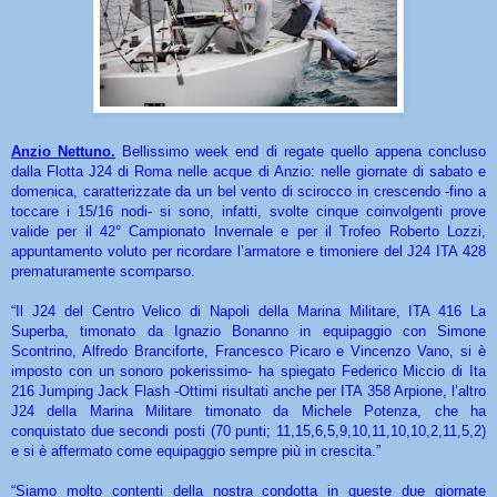
Anzio Nettuno.
Bellissimo week end di regate quello appena concluso
dalla Flotta J24 di Roma nelle acque di Anzio: nelle giornate di sabato e
domenica, caratterizzate da un bel vento di scirocco in crescendo -fino a
toccare i 15/16 nodi- si sono, infatti, svolte cinque coinvolgenti prove
valide per il 42° Campionato Invernale e per il Trofeo Roberto Lozzi,
appuntamento voluto per ricordare l’armatore e timoniere del J24 ITA 428
prematuramente scomparso.
“Il J24 del Centro Velico di Napoli della Marina Militare, ITA 416 La
Superba, timonato da Ignazio Bonanno in equipaggio con Simone
Scontrino, Alfredo Branciforte, Francesco Picaro e Vincenzo Vano, si è
imposto con un sonoro pokerissimo- ha spiegato Federico Miccio di Ita
216 Jumping Jack Flash -Ottimi risultati anche per ITA 358 Arpione, l’altro
J24 della Marina Militare timonato da Michele Potenza, che ha
conquistato due secondi posti (70 punti; 11,15,6,5,9,10,11,10,10,2,11,
5,2)
e si è affermato come equipaggio sempre più in crescita.”
“Siamo molto contenti della nostra condotta in queste due giornate