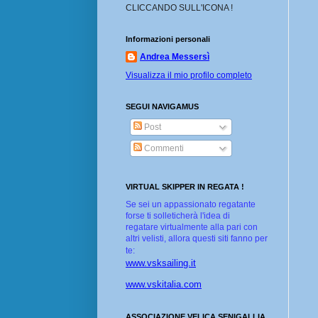
CLICCANDO SULL'ICONA !
Informazioni personali
Andrea Messersì
Visualizza il mio profilo completo
SEGUI NAVIGAMUS
Post
Commenti
VIRTUAL SKIPPER IN REGATA !
Se sei un appassionato regatante
forse ti solleticherà l'idea di
regatare virtualmente alla pari con
altri velisti, allora questi siti fanno per
te:
www.vsksailing.it
www.vskitalia.com
ASSOCIAZIONE VELICA SENIGALLIA