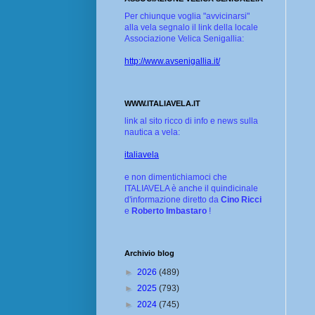
Per chiunque voglia "avvicinarsi"
alla vela segnalo il link della locale
Associazione Velica Senigallia:
http://www.avsenigallia.it/
WWW.ITALIAVELA.IT
link al sito ricco di info e news sulla
nautica a vela:
italiavela
e non dimentichiamoci che
ITALIAVELA è anche il quindicinale
d'informazione diretto da
Cino Ricci
e
Roberto Imbastaro
!
Archivio blog
►
2026
(489)
►
2025
(793)
►
2024
(745)