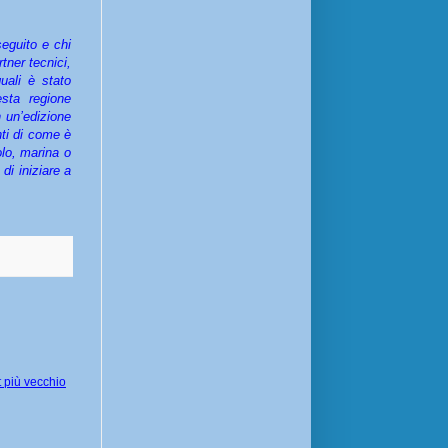
seguito e chi
tner tecnici,
uali è stato
esta regione
n un’edizione
nti di come è
olo, marina o
di iniziare a
 più vecchio