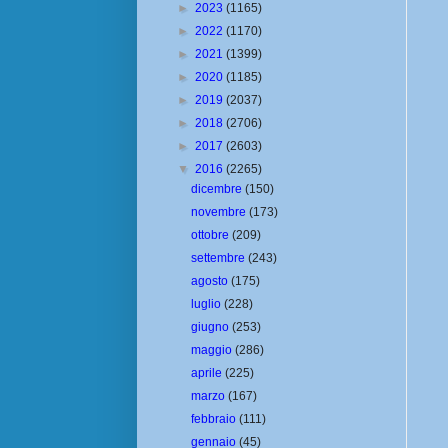
►
2023
(1165)
►
2022
(1170)
►
2021
(1399)
►
2020
(1185)
►
2019
(2037)
►
2018
(2706)
►
2017
(2603)
▼
2016
(2265)
dicembre
(150)
novembre
(173)
ottobre
(209)
settembre
(243)
agosto
(175)
luglio
(228)
giugno
(253)
maggio
(286)
aprile
(225)
marzo
(167)
febbraio
(111)
gennaio
(45)