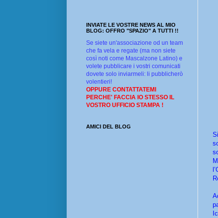
INVIATE LE VOSTRE NEWS AL MIO
BLOG: OFFRO "SPAZIO" A TUTTI !!
Se siete un'associazione od un team
che fa vela e regate (ma non siete
così noti come Mascalzone Latino) e
volete pubblicare i vostri comunicati
dovete solo inviarmeli: li pubblicherò
volentieri!
OPPURE CONTATTATEMI
PERCHE' FACCIA IO STESSO IL
VOSTRO UFFICIO STAMPA !
AMICI DEL BLOG
S
s
s
M
l
R
A
p
I