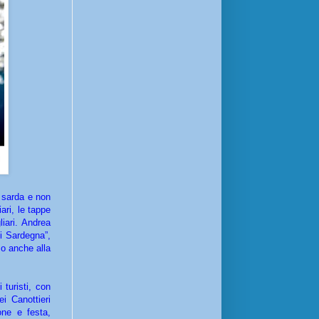
 sarda e non
ari, le tappe
liari. Andrea
di Sardegna”,
mo anche alla
turisti, con
 Canottieri
one e festa,