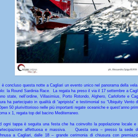
i è concluso questa notte a Cagliari un evento unico nel panorama della vela
olo: la Round Sardinia Race. La regata ha preso il via il 17 settembre a Cagli
ono state, nell’ordine, Villasimius, Porto Rotondo, Alghero, Carloforte e Cag
ura ha partecipato in qualità di “apripista” e testimonial su “Ubiquity Vento 
’Open 50 plurivittorioso nelle più importanti regate oceaniche e quest’anno pri
oma x 1, regata top del bacino Mediterraneo.
d ogni tappa è seguita una festa che ha coinvolto la popolazione locale e i 
artecipazione affettuosa e massiva. Questa sera – presso la sede dei
chnusa a Cagliari, dalle 18 – grande cerimonia di chiusura con premiazi