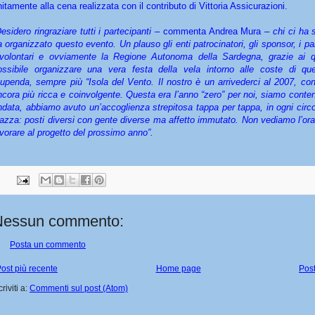
nitamente alla cena realizzata con il contributo di Vittoria Assicurazioni.
Desidero ringraziare tutti i partecipanti –
commenta Andrea Mura
– chi ci ha 
a organizzato questo evento. Un plauso gli enti patrocinatori, gli sponsor, i par
 volontari e ovviamente la Regione Autonoma della Sardegna, grazie ai q
ossibile organizzare una vera festa della vela intorno alle coste di qu
tupenda, sempre più “Isola del Vento. Il nostro è un arrivederci al 2007, co
ncora più ricca e coinvolgente. Questa era l’anno “zero” per noi, siamo conte
ndata, abbiamo avuto un’accoglienza strepitosa tappa per tappa, in ogni circ
iazza: posti diversi con gente diverse ma affetto immutato. Non vediamo l’ora 
avorare al progetto del prossimo anno”.
Nessun commento:
Posta un commento
ost più recente
Home page
Post
criviti a:
Commenti sul post (Atom)