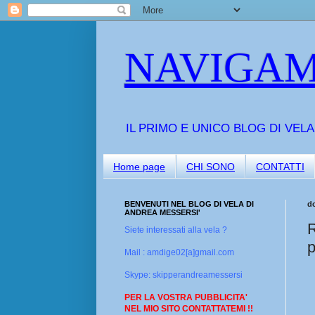
NAVIGAM
IL PRIMO E UNICO BLOG DI VEL
Home page
CHI SONO
CONTATTI
BENVENUTI NEL BLOG DI VELA DI
d
ANDREA MESSERSI'
R
Siete interessati alla vela ?
p
Mail : amdige02[a]gmail.com
Skype: skipperandreamessersi
PER LA VOSTRA PUBBLICITA'
NEL MIO SITO CONTATTATEMI !!