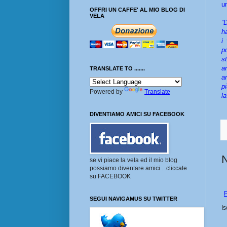
u
OFFRI UN CAFFE' AL MIO BLOG DI
VELA
“
h
i
p
s
a
TRANSLATE TO .......
a
p
Powered by
Translate
l
DIVENTIAMO AMICI SU FACEBOOK
se vi piace la vela ed il mio blog
possiamo diventare amici ...cliccate
su FACEBOOK
P
SEGUI NAVIGAMUS SU TWITTER
Is