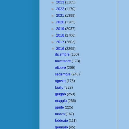
►
2023
(1165)
►
2022
(1170)
►
2021
(1399)
►
2020
(1185)
►
2019
(2037)
►
2018
(2706)
►
2017
(2603)
▼
2016
(2265)
dicembre
(150)
novembre
(173)
ottobre
(209)
settembre
(243)
agosto
(175)
luglio
(228)
giugno
(253)
maggio
(286)
aprile
(225)
marzo
(167)
febbraio
(111)
gennaio
(45)