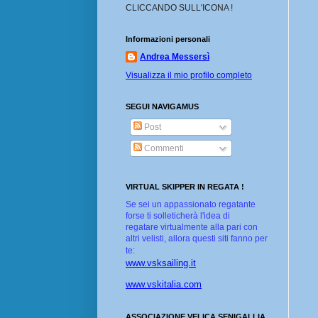
CLICCANDO SULL'ICONA !
Informazioni personali
Andrea Messersì
Visualizza il mio profilo completo
SEGUI NAVIGAMUS
Post
Commenti
VIRTUAL SKIPPER IN REGATA !
Se sei un appassionato regatante
forse ti solleticherà l'idea di
regatare virtualmente alla pari con
altri velisti, allora questi siti fanno per
te:
www.vsksailing.it
www.vskitalia.com
ASSOCIAZIONE VELICA SENIGALLIA