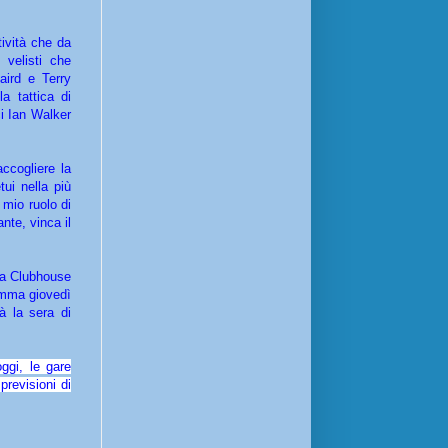
ività che da
velisti che
aird e Terry
a tattica di
i Ian Walker
ccogliere la
ui nella più
 mio ruolo di
nte, vinca il
la Clubhouse
amma giovedì
à la sera di
ggi, le gare
previsioni di