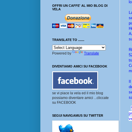
l
OFFRI UN CAFFE' AL MIO BLOG DI
VELA
L
s
p
H
A
s
TRANSLATE TO .......
R
Powered by
Translate
5
t
C
DIVENTIAMO AMICI SU FACEBOOK
mi
I
d
s
se vi piace la vela ed il mio blog
s
possiamo diventare amici ...cliccate
su FACEBOOK
p
SEGUI NAVIGAMUS SU TWITTER
ve