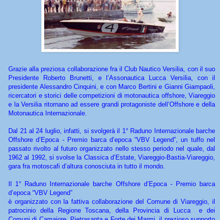
Grazie alla preziosa collaborazione fra il Club Nautico Versilia, con il suo
Presidente Roberto Brunetti, e l’Assonautica Lucca Versilia, con il
presidente Alessandro Cinquini, e con Marco Bertini e Gianni Giampaoli,
ricercatori e storici delle competizioni di motonautica offshore, Viareggio
e la Versilia ritornano ad essere grandi protagoniste dell’Offshore e della
Motonautica Internazionale.
Dal 21 al 24 luglio, infatti, si svolgerà il 1° Raduno Internazionale barche
Offshore d’Epoca - Premio barca d’epoca “VBV Legend”, un tuffo nel
passato rivolto al futuro organizzato nello stesso periodo nel quale, dal
1962 al 1992, si svolse la Classica d’Estate, Viareggio-Bastia-Viareggio,
gara fra motoscafi d’altura conosciuta in tutto il mondo.
Il 1° Raduno Internazionale barche Offshore d’Epoca - Premio barca
d’epoca “VBV Legend”
è organizzato con la fattiva collaborazione del Comune di Viareggio, il
patrocinio della Regione Toscana, della Provincia di Lucca e dei
Comuni di Camaiore, Pietrasanta e Forte dei Marmi, il prezioso supporto