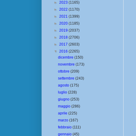
►
2023
(1165)
►
2022
(1170)
►
2021
(1399)
►
2020
(1185)
►
2019
(2037)
►
2018
(2706)
►
2017
(2603)
▼
2016
(2265)
dicembre
(150)
novembre
(173)
ottobre
(209)
settembre
(243)
agosto
(175)
luglio
(228)
giugno
(253)
maggio
(286)
aprile
(225)
marzo
(167)
febbraio
(111)
gennaio
(45)