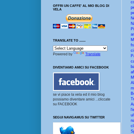
c
OFFRI UN CAFFE' AL MIO BLOG DI
p
VELA
pe
N
N
P
a
M
TRANSLATE TO .......
f
c
Powered by
Translate
P
c
b
DIVENTIAMO AMICI SU FACEBOOK
a
M
A
m
B
se vi piace la vela ed il mio blog
T
possiamo diventare amici ...cliccate
A
su FACEBOOK
l
u
SEGUI NAVIGAMUS SU TWITTER
n
c
S