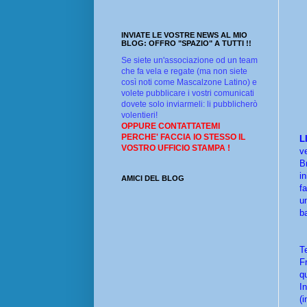
INVIATE LE VOSTRE NEWS AL MIO
BLOG: OFFRO "SPAZIO" A TUTTI !!
Se siete un'associazione od un team
che fa vela e regate (ma non siete
così noti come Mascalzone Latino) e
volete pubblicare i vostri comunicati
dovete solo inviarmeli: li pubblicherò
volentieri!
OPPURE CONTATTATEMI
PERCHE' FACCIA IO STESSO IL
L
VOSTRO UFFICIO STAMPA !
v
B
i
AMICI DEL BLOG
f
u
b
T
F
q
I
(