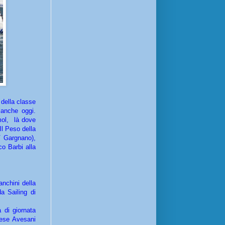
della classe
 anche oggi.
mol, là dove
Il Peso della
V Gargnano),
co Barbi alla
anchini della
a Sailing di
 di giornata
nese Avesani