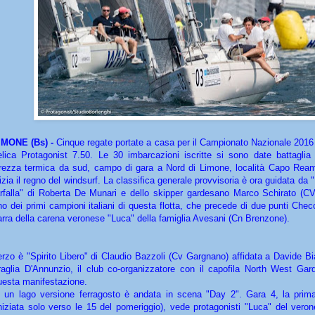
IMONE (Bs) -
Cinque regate portate a casa per il Campionato Nazionale 2016 
elica Protagonist 7.50. Le 30 imbarcazioni iscritte si sono date battaglia
rezza termica da sud, campo di gara a Nord di Limone, località Capo Rea
nizia il regno del windsurf. La classifica generale provvisoria è ora guidata da "
arfalla" di Roberta De Munari e dello skipper gardesano Marco Schirato (C
no dei primi campioni italiani di questa flotta, che precede di due punti Chec
arra della carena veronese "Luca" della famiglia Avesani (Cn Brenzone).
erzo è "Spirito Libero" di Claudio Bazzoli (Cv Gargnano) affidata a Davide Bi
raglia D'Annunzio, il club co-organizzatore con il capofila North West Gard
uesta manifestazione.
n un lago versione ferragosto è andata in scena "Day 2". Gara 4, la prima
iniziata solo verso le 15 del pomeriggio), vede protagonisti "Luca" del vero