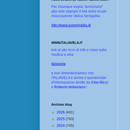
Per chiunque voglia "avvicinarsi"
alla vela segnalo il link della locale
Associazione Velica Senigallia:
http://www.avsenigallia.it/
WWW.ITALIAVELA.IT
link al sito ricco di info e news sulla
nautica a vela:
italiavela
e non dimentichiamoci che
ITALIAVELA è anche il quindicinale
d'informazione diretto da
Cino Ricci
e
Roberto Imbastaro
!
Archivio blog
►
2026
(491)
►
2025
(793)
►
2024
(745)