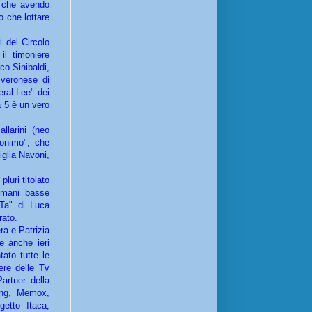
 che avendo
o che lottare
 del Circolo
l timoniere
co Sinibaldi,
 veronese di
ral Lee" dei
a 5 è un vero
larini (neo
ronimo", che
iglia Navoni,
luri titolato
 mani basse
-Ta" di Luca
irato.
ra e Patrizia
e anche ieri
tato tutte le
ere delle Tv
Partner della
ong, Memox,
getto Itaca,