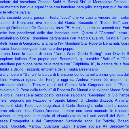
ondotto dal bresciano Checco Barbi e "Bessi Bis" di Montegiove-Omboni,
erò meritato ben due squalifiche con bandiera nera (allo start) non può far altr
r le vittorie parziali.
ella seconda bolina passa in testa "Luca" che va così a vincere per i colori
autico di Brenzone, riva veneta del Garda. Secondo è "Bessi Bis" con i
ierluigi Omboni del Cv Gargnano, terzo "El Moro", i campioni uscenti con Enri
nche loro penalizzati dalle due bandiere nere. Quarto è "Gattone", armo
assimiliano Docali, timoniere gargnanese con Marco Cavallini. Sesto è "Gene
ratelli Tonini di Gargnano, alla barra l'ex Mondiale Star Roberto Benamati. Gar
ircuito, bordo obbligato in bolina e due poppe.
artono bene la barca di casa "North West Garda Sailing" con Davide Bal
ampione italiano Star proprio con Benamati), gli outsider "Baffun" e "Ge
attagliano per buona parte della regata con "Caipirinha Jr", la carena della fam
ffidata a Bruno Fezzardi, emblema della Fraglia Desenzano.
a a vincere è "Baffun" la barca di Brenzone condotta nella prima giornata dal p
lbino Fravezzi (gloria del Finn) e oggi da Andrea Farina. Si impone a
ettendosi dietro i "Panzer (otti)" del Circolo Vela Gargnano con il "Pata
ovolato e "Il Peso della farfalla" di Roberta De Munari e lo skipper Marco Sch
ra loro si inserisce al terzo posto l'outsider salodiano "Geronimo" di Giò Panze
nele. Seguono poi Fezzardi e "Spirito Libero" di Claudio Bazzoli. A narrar
'evento è stato l'obiettivo fotografico di Carlo Borlenghi, colui che ha raccon
ltime edizioni della Coppa America, mentre non sono mancate le telecam
azionali e regionali e migliaia di visualizzazioni sui vari canali del Web. 
lasse Protagonist e del Campionato Nazionale sono: La Perizia, Boss
pada, Osculati, Marlow, Quantum Laghi. Partner sociale Ail Brescia-Pro