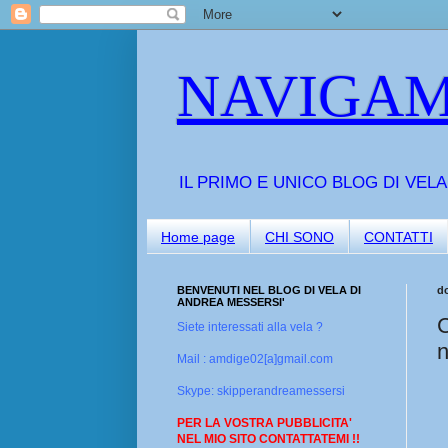
NAVIGAM
IL PRIMO E UNICO BLOG DI VEL
Home page
CHI SONO
CONTATTI
BENVENUTI NEL BLOG DI VELA DI
d
ANDREA MESSERSI'
C
Siete interessati alla vela ?
n
Mail : amdige02[a]gmail.com
Skype: skipperandreamessersi
PER LA VOSTRA PUBBLICITA'
NEL MIO SITO CONTATTATEMI !!