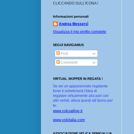
CLICCANDO SULL'ICONA !
Informazioni personali
Andrea Messersì
Visualizza il mio profilo completo
SEGUI NAVIGAMUS
Post
Commenti
VIRTUAL SKIPPER IN REGATA !
Se sei un appassionato regatante
forse ti solleticherà l'idea di
regatare virtualmente alla pari con
altri velisti, allora questi siti fanno per
te:
www.vsksailing.it
www.vskitalia.com
ASSOCIAZIONE VELICA SENIGALLIA