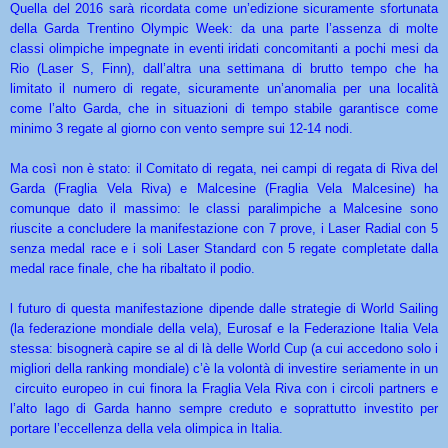
Quella del 2016 sarà ricordata come un’edizione sicuramente sfortunata
della Garda Trentino Olympic Week: da una parte l’assenza di molte
classi olimpiche impegnate in eventi iridati concomitanti a pochi mesi da
Rio (Laser S, Finn), dall’altra una settimana di brutto tempo che ha
limitato il numero di regate, sicuramente un’anomalia per una località
come l’alto Garda, che in situazioni di tempo stabile garantisce come
minimo 3 regate al giorno con vento sempre sui 12-14 nodi.
Ma così non è stato: il Comitato di regata, nei campi di regata di Riva del
Garda (Fraglia Vela Riva) e Malcesine (Fraglia Vela Malcesine) ha
comunque dato il massimo: le classi paralimpiche a Malcesine sono
riuscite a concludere la manifestazione con 7 prove, i Laser Radial con 5
senza medal race e i soli Laser Standard con 5 regate completate dalla
medal race finale, che ha ribaltato il podio.
l futuro di questa manifestazione dipende dalle strategie di World Sailing
(la federazione mondiale della vela), Eurosaf e la Federazione Italia Vela
stessa: bisognerà capire se al di là delle World Cup (a cui accedono solo i
migliori della ranking mondiale) c’è la volontà di investire seriamente in un
circuito europeo in cui finora la Fraglia Vela Riva con i circoli partners e
l’alto lago di Garda hanno sempre creduto e soprattutto investito per
portare l’eccellenza della vela olimpica in Italia.