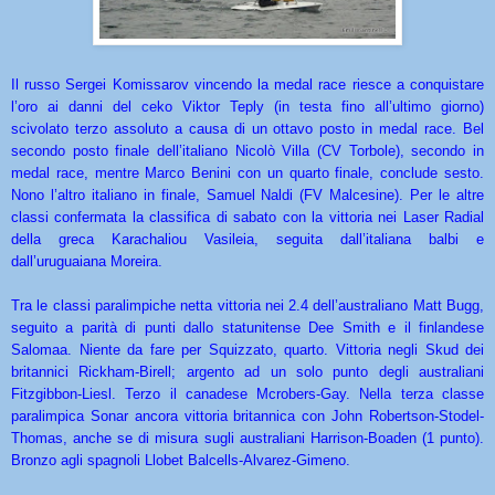
Il russo Sergei Komissarov vincendo la medal race riesce a conquistare
l’oro ai danni del ceko Viktor Teply (in testa fino all’ultimo giorno)
scivolato terzo assoluto a causa di un ottavo posto in medal race. Bel
secondo posto finale dell’italiano Nicolò Villa (CV Torbole), secondo in
medal race, mentre Marco Benini con un quarto finale, conclude sesto.
Nono l’altro italiano in finale, Samuel Naldi (FV Malcesine). Per le altre
classi confermata la classifica di sabato con la vittoria nei Laser Radial
della greca Karachaliou Vasileia, seguita dall’italiana balbi e
dall’uruguaiana Moreira.
Tra le classi paralimpiche netta vittoria nei 2.4 dell’australiano Matt Bugg,
seguito a parità di punti dallo statunitense Dee Smith e il finlandese
Salomaa. Niente da fare per Squizzato, quarto. Vittoria negli Skud dei
britannici Rickham-Birell; argento ad un solo punto degli australiani
Fitzgibbon-Liesl. Terzo il canadese Mcrobers-Gay. Nella terza classe
paralimpica Sonar ancora vittoria britannica con John Robertson-Stodel-
Thomas, anche se di misura sugli australiani Harrison-Boaden (1 punto).
Bronzo agli spagnoli Llobet Balcells-Alvarez-Gimeno.