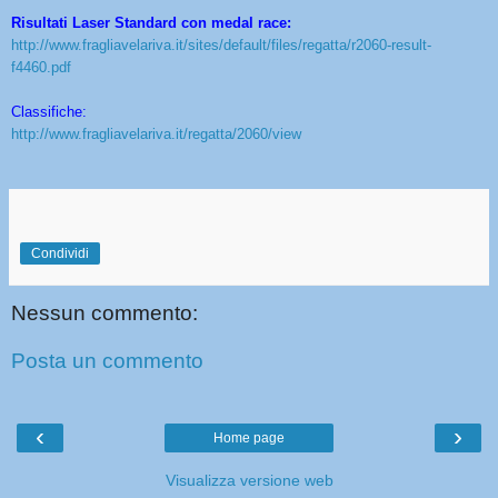
Risultati Laser Standard con medal race:
http://www.fragliavelariva.it/
sites/default/files/regatta/
r2060-result-
f4460.pdf
Classifiche:
http://www.fragliavelariva.it/
regatta/2060/view
Condividi
Nessun commento:
Posta un commento
‹
›
Home page
Visualizza versione web