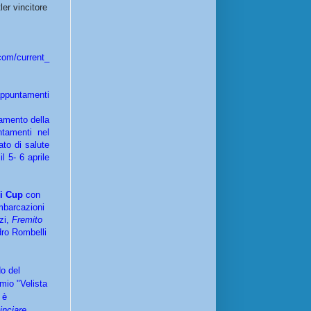
ler vincitore
com/current_
appuntamenti
tamento della
tamenti nel
ato di salute
l 5- 6 aprile
i Cup
con
imbarcazioni
zi,
Fremito
dro Rombelli
o del
emio "Velista
 è
inciare