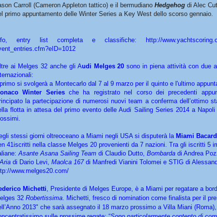
ason Carroll (Cameron Appleton tattico) e il bermudiano
Hedgehog
di Alec Cut
el primo appuntamento delle Winter Series a Key West dello scorso gennaio.
nfo, entry list completa e classifiche: http://www.
yachtscoring.
vent_entries.cfm?eID=1012
ltre ai Melges 32 anche gli A
udi Melges 20
sono in piena attività con due 
ternazionali:
l primo si svolgerà a Montecarlo dal 7 al 9 marzo per il quinto e l'ultimo appun
onaco Winter Series
che ha registrato nel corso dei precedenti appun
rincipato la partecipazione di numerosi nuovi team a conferma dell’ottimo st
ella flotta in attesa del primo evento delle Audi Sailing Series 2014 a Napoli i
rossimi.
egli stessi giorni oltreoceano a Miami negli USA si disputerà la
Miami Bacard
en 41iscritti nella classe Melges 20 provenienti da 7 nazioni. Tra gli iscritti 5 
aliane:
Asante Asana Sailing Team
di Claudio Dutto,
Bombarda
di Andrea Poz
’Aria
di Dario Levi,
Maolca 167
di Manfredi Vianini Tolomei e STIG di Alessan
ttp://www.melges20.com/
ederico Michetti
, Presidente di Melges Europe, è a Miami per regatare a bord
elges 32
Robertissima
. Michetti, fresco di nomination come finalista per il pr
ell’Anno 2013" che sarà assegnato il 18 marzo prossimo a Villa Miani (Roma),
oncentratissimo sulle prossime regate: “
Sono particolarmente contento di com