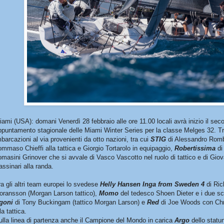
iami (USA): domani Venerdì 28 febbraio alle ore 11.00 locali avrà inizio il sec
ppuntamento stagionale delle Miami Winter Series per la classe Melges 32. Tre
mbarcazioni al via provenienti da otto nazioni, tra cui
STIG
di Alessandro Romb
ommaso Chieffi alla tattica e Giorgio Tortarolo in equipaggio,
Robertissima
di
omasini Grinover che si avvale di Vasco Vascotto nel ruolo di tattico e di Gio
assinari alla randa.
ra gli altri team europei lo svedese
Helly Hansen Inga from Sweden 4
di Ric
oransson (Morgan Larson tattico),
Momo
del tedesco Shoen Dieter e i due sca
goni
di Tony Buckingam (tattico Morgan Larson) e
Red
di Joe Woods con Chr
la tattica.
ulla linea di partenza anche il Campione del Mondo in carica
Argo
dello statu