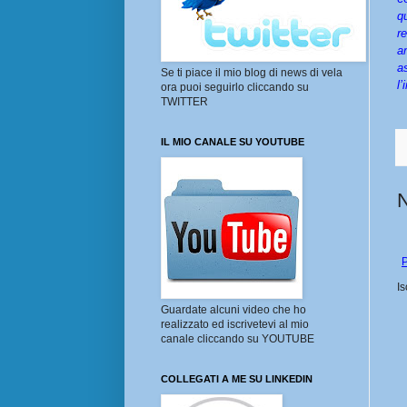
q
r
a
a
Se ti piace il mio blog di news di vela
l
ora puoi seguirlo cliccando su
TWITTER
IL MIO CANALE SU YOUTUBE
P
Is
Guardate alcuni video che ho
realizzato ed iscrivetevi al mio
canale cliccando su YOUTUBE
COLLEGATI A ME SU LINKEDIN