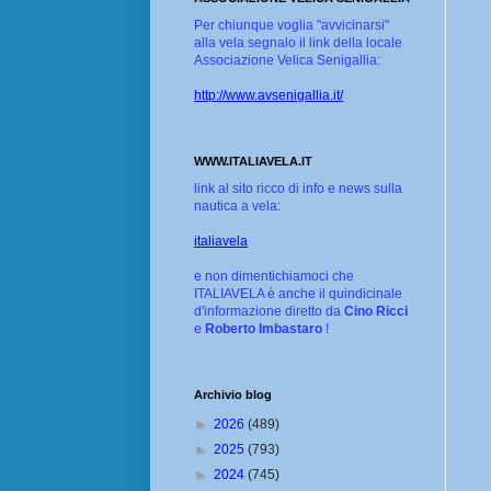
Per chiunque voglia "avvicinarsi"
alla vela segnalo il link della locale
Associazione Velica Senigallia:
http://www.avsenigallia.it/
WWW.ITALIAVELA.IT
link al sito ricco di info e news sulla
nautica a vela:
italiavela
e non dimentichiamoci che
ITALIAVELA è anche il quindicinale
d'informazione diretto da
Cino Ricci
e
Roberto Imbastaro
!
Archivio blog
►
2026
(489)
►
2025
(793)
►
2024
(745)