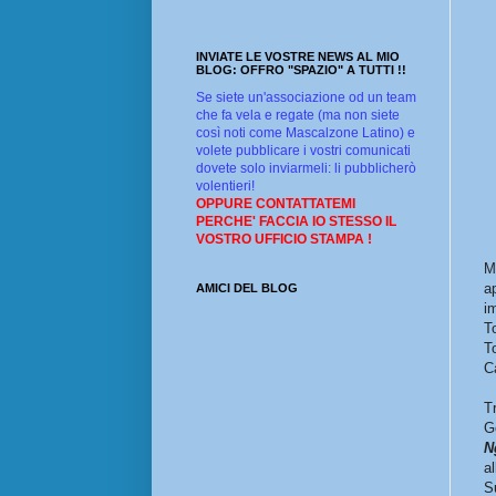
INVIATE LE VOSTRE NEWS AL MIO
BLOG: OFFRO "SPAZIO" A TUTTI !!
Se siete un'associazione od un team
che fa vela e regate (ma non siete
così noti come Mascalzone Latino) e
volete pubblicare i vostri comunicati
dovete solo inviarmeli: li pubblicherò
volentieri!
OPPURE CONTATTATEMI
PERCHE' FACCIA IO STESSO IL
VOSTRO UFFICIO STAMPA !
M
a
AMICI DEL BLOG
i
T
T
C
T
G
N
al
S