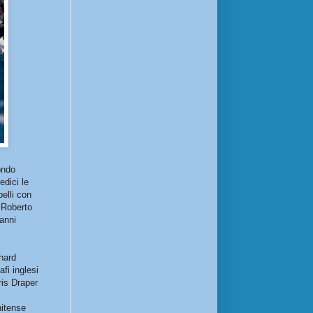
ondo
dici le
elli con
 Roberto
vanni
hard
fi inglesi
is Draper
nitense