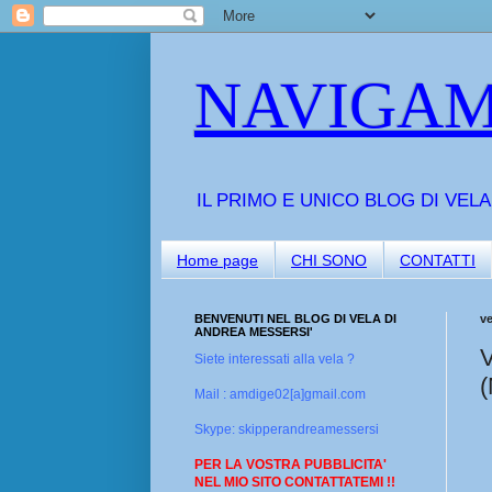
NAVIGAM
IL PRIMO E UNICO BLOG DI VEL
Home page
CHI SONO
CONTATTI
BENVENUTI NEL BLOG DI VELA DI
ve
ANDREA MESSERSI'
V
Siete interessati alla vela ?
(
Mail : amdige02[a]gmail.com
Skype: skipperandreamessersi
PER LA VOSTRA PUBBLICITA'
NEL MIO SITO CONTATTATEMI !!