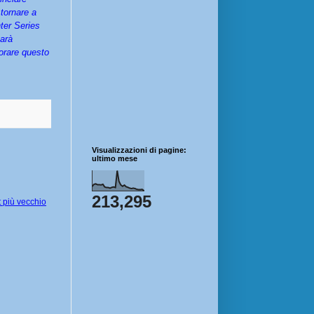
tornare a
ter Series
sarà
norare questo
Visualizzazioni di pagine:
ultimo mese
213,295
 più vecchio