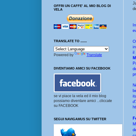
J
OFFRI UN CAFFE' AL MIO BLOG DI
d
VELA
I
e
O
TRANSLATE TO .......
in
i
Powered by
Translate
M
P
d
DIVENTIAMO AMICI SU FACEBOOK
p
N
b
it
se vi piace la vela ed il mio blog
possiamo diventare amici ...cliccate
d
su FACEBOOK
h
F
SEGUI NAVIGAMUS SU TWITTER
M
d
c