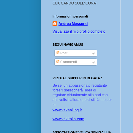
CLICCANDO SULL'ICONA !
Informazioni personali
Andrea Messersì
Visualizza il mio profilo completo
SEGUI NAVIGAMUS
Post
Commenti
VIRTUAL SKIPPER IN REGATA !
Se sei un appassionato regatante
forse ti solleticherà l'idea di
regatare virtualmente alla pari con
altri velisti, allora questi siti fanno per
te:
www.vsksailing.it
www.vskitalia.com
ASSOCIAZIONE VELICA SENIGALLIA