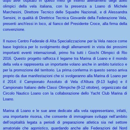
dopo aver ospitato in questi mesi gli intensi allenamenti degli atleti
olimpici della vela italiana, con la presenza a Loano di Michele
Marchesini, Direttore Tecnico delle Squadre Nazionali, e di Alessandra
Sensini, in qualità di Direttrice Tecnica Giovanile della Federazione Vela,
presenti anch'essi in loco, al fianco del Presidente Croce, alla firma della
convenzione.
Il nuovo Centro Federale di Alta Specializzazione per la Vela nasce come
base logistica per lo svolgimento degli allenamenti in vista dei prossimi
importanti eventi internazionali, primo fra tutti i Giochi Olimpici di Rio
2016. Questo progetto rafforza il legame tra Marina di Loano e il mondo
della vela e rappresenta un importante volano anche in ambito turistico e
per la promozione del territorio. La prima conferma in questo senso arriva
proprio da due manifestazioni che si svolgeranno alla Marina di Loano per
il 2014: il Campionato Assoluto di Vela d’Altura (9-13 luglio) e il
Campionato Italiano delle Classi Olimpiche (9-12 ottobre), organizzato dal
Circolo Nautico Loano con la collaborazione dello Yacht Club Marina di
Loano.
Marina di Loano e le sue aree dedicate alla vela rappresentano, infatti,
una importante risorsa, che consente di immaginare sviluppi nell’ambito
dell’ospitalità legata a periodi di preparazione atletica sia nel settore
amatoriale che agonistico, guardando anche alle Federazioni del Nord