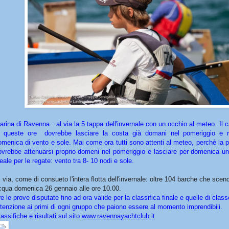
arina di Ravenna : al via la 5 tappa dell'invernale con un occhio al meteo. Il 
n queste ore dovrebbe lasciare la costa già domani nel pomeriggio e r
omenica di vento e sole. Mai come ora tutti sono attenti al meteo, perchè la 
ovrebbe attenuarsi proprio domeni nel pomeriggio e lasciare per domenica un
eale per le regate: vento tra 8- 10 nodi e sole.
l via, come di consueto l'intera flotta dell'invernale: oltre 104 barche che scen
cqua domenica 26 gennaio alle ore 10.00.
e le prove disputate fino ad ora valide per la classifica finale e quelle di clas
ttenzione ai primi di ogni gruppo che paiono essere al momento imprendibili.
assifiche e risultati sul sito
www.ravennayachtclub.it