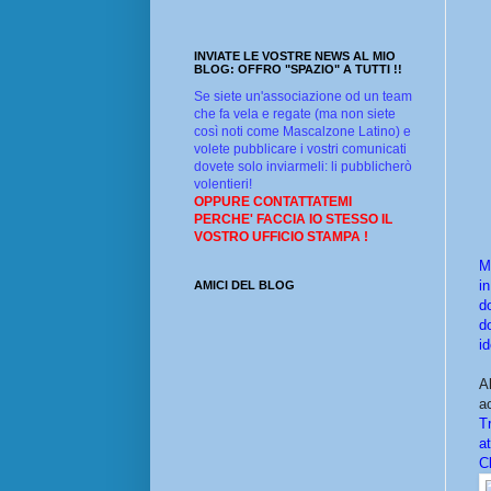
INVIATE LE VOSTRE NEWS AL MIO
BLOG: OFFRO "SPAZIO" A TUTTI !!
Se siete un'associazione od un team
che fa vela e regate (ma non siete
così noti come Mascalzone Latino) e
volete pubblicare i vostri comunicati
dovete solo inviarmeli: li pubblicherò
volentieri!
OPPURE CONTATTATEMI
PERCHE' FACCIA IO STESSO IL
VOSTRO UFFICIO STAMPA !
M
i
AMICI DEL BLOG
d
d
id
A
a
Tr
a
Cl