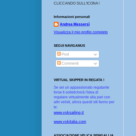
CLICCANDO SULL'ICONA !
Informazioni personali
Andrea Messersì
Visualizza il mio profilo completo
SEGUI NAVIGAMUS
Post
Commenti
VIRTUAL SKIPPER IN REGATA !
Se sei un appassionato regatante
forse ti solleticherà l'idea di
regatare virtualmente alla pari con
altri velisti, allora questi siti fanno per
te:
www.vsksailing.it
www.vskitalia.com
ASSOCIAZIONE VELICA SENIGALLIA