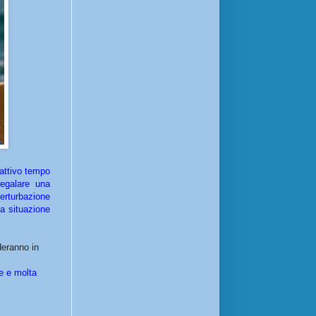
cattivo tempo
egalare una
perturbazione
a situazione
deranno in
se e molta