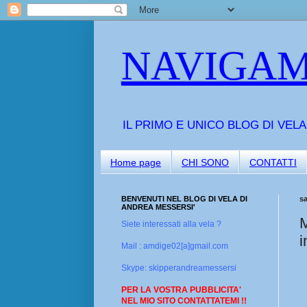
NAVIGAM
IL PRIMO E UNICO BLOG DI VEL
Home page
CHI SONO
CONTATTI
BENVENUTI NEL BLOG DI VELA DI
s
ANDREA MESSERSI'
M
Siete interessati alla vela ?
i
Mail : amdige02[a]gmail.com
Skype: skipperandreamessersi
PER LA VOSTRA PUBBLICITA'
NEL MIO SITO CONTATTATEMI !!