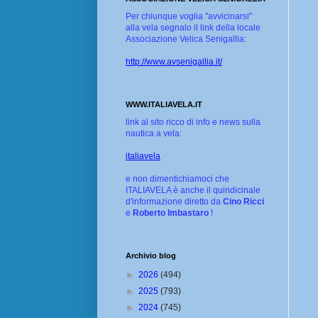
Per chiunque voglia "avvicinarsi"
alla vela segnalo il link della locale
Associazione Velica Senigallia:
http://www.avsenigallia.it/
WWW.ITALIAVELA.IT
link al sito ricco di info e news sulla
nautica a vela:
italiavela
e non dimentichiamoci che
ITALIAVELA è anche il quindicinale
d'informazione diretto da
Cino Ricci
e
Roberto Imbastaro
!
Archivio blog
►
2026
(494)
►
2025
(793)
►
2024
(745)