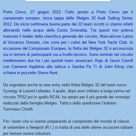
Porto Cervo, 27 giugno 2012 -
Tutto pronto a Porto Cervo per il
campionato europeo, terza tappa delle Melges 32 Audi Sailing Series
2012. Da inizio settimana buona parte dei 22 team iscritti si stanno infatti
allenando nelle acque della Costa Smeralda. Tra questi non poteva
mancare il leader della classifica generale del circuito, Mascalzone Latino
di Vincenzo Onorato, che corre per i colori del New York Yacht Club. In
occasione del Campionato Europeo, la flotta dei Melges 32 è accresciuta
sia in termini di partecipanti sia a livello tecnico. Sono rientrati nel circuito
mediterraneo due tra i più quotati team americani: Argo di Jason Carroll
con Cameron Appleton alla tattica e Samba Pa Tì di John Kilroy che
schiera in pozzetto Steve Hunt.
Da segnalare anche la new entry nella flotta Melges 32 del team russo
Synergy di Leonid Lebedev, il quale, dopo aver militato a lungo prima nel
circuito TP52 poi in quello RC44, ha optato per il più grande dei monotipi
realizzati dalla famiglia Melges. Tattico della spedizione l’italiano
Tommaso Chieffi.
Per i team che si stanno preparando al campionato del mondo di classe
di settembre a Newport (R.I.) si tratta di una delle ultime occasioni italiane
per testare nuove soluzioni.