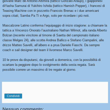
giovane Marc de Antonio Altimira (tattico Gonzalo Araujo), i giapponesi
diYasha Samurai di Yukihiro Ishida (tattico Hamish Pepper), i francesi di
Teasing Machine con in pozzetto Francois Brenac e i due americani
sopra citati, Samba Pa Tì e Argo, solo per ricordare i più noti.
Mascalzone Latino conferma l’equipaggio di inizio stagione: a chiamare la
tattica a Vincenzo Onorato l’australiano Nathan Wilmot, alla randa Alberto
Bolzan (recente vincitore al timone di Saetta del campionato italiano
classe Melges 24), alle scotte Andrea Ballico e Stefano Ciampalini, alle
drizze Matteo Savelli, all’albero e a prua Daniele Fiaschi. Da sempre
coach e sail designer del team il livornese Marco Savelli.
10 le prove da disputarsi, da giovedì a domenica, con la possibilità di
scartare la peggiore dopo lo svolgimento della sesta regata. Sarà
possibile correre un massimo di tre regate al giorno.
Condividi
Nessun commento: