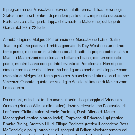
Il programma dei Mascalzoni prevede infatti, prima di trasferirsi negli
States a metà settembre, di prendere parte e al campionato europeo di
Porto Cervo e alla quarta tappa del circuito a Malcesine, sul lago di
Garda, dal 20 al 22 luglio.
A metà stagione Melges 32 il bilancio del Mascalzone Latino Sailing
Team è più che positivo. Partiti a gennaio da Key West con un ottimo
terzo posto, e dopo un risultato un pò al di sotto le proprie potenzialità a
Miami, i Mascalzoni sono tornati a brillare a Loano, con un secondo
posto, mentre hanno conquistato l’evento di Portoferraio. Non si può
dimenticare inoltre che il team ha ben figurato anche nella tappa elbana
riservata ai Melges 20: terzo posto per Mascalzone Latino con al timone
Vincenzo Onorato, quinto per suo figlio Achille al timone di Mascalzone
Latino junior.
Da domani, quindi, si fa di nuovo sul serio. L'equipaggio di Vincenzo
Onorato (Nathan Wilmot alla tattica) dovrà vedersela con Fantastica di
Lanfranco Cirillo (tattico Michele Paoletti), Rush Diletta di Mauro
Mocheggiani (tattico Matteo Ivaldi), Torpyone di Edoardo Lupi (tattico
Branko Brcin), Brontolo HH di Filippo Pacinotti (tattico il canadese Ross
McDonald); e poi gli stranieri: gli spagnoli di Bribon-Movistar armato dal