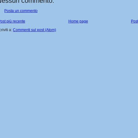
Nessun commento:
Posta un commento
ost più recente
Home page
Post
criviti a:
Commenti sul post (Atom)