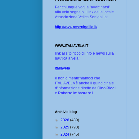
Per chiunque voglia "avvicinarsi"
alla vela segnalo il link della locale
Associazione Velica Senigallia:
http://www.avsenigallia.it/
WWW.ITALIAVELA.IT
link al sito ricco di info e news sulla
nautica a vela:
italiavela
e non dimentichiamoci che
ITALIAVELA è anche il quindicinale
d'informazione diretto da
Cino Ricci
e
Roberto Imbastaro
!
Archivio blog
►
2026
(489)
►
2025
(793)
►
2024
(745)