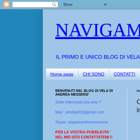
NAVIGAM
IL PRIMO E UNICO BLOG DI VEL
Home page
CHI SONO
CONTATTI
BENVENUTI NEL BLOG DI VELA DI
m
ANDREA MESSERSI'
C
Siete interessati alla vela ?
i
Mail : amdige02[a]gmail.com
Skype: skipperandreamessersi
PER LA VOSTRA PUBBLICITA'
NEL MIO SITO CONTATTATEMI !!