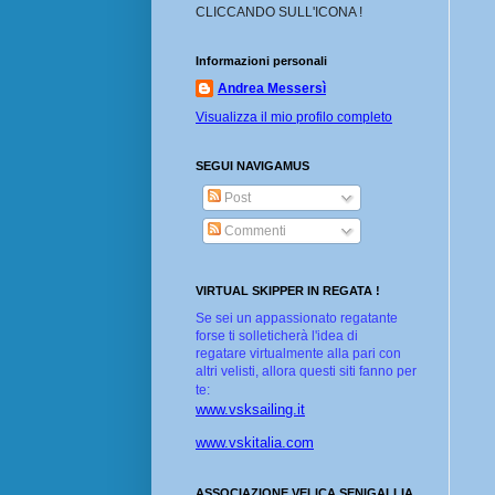
CLICCANDO SULL'ICONA !
Informazioni personali
Andrea Messersì
Visualizza il mio profilo completo
SEGUI NAVIGAMUS
Post
Commenti
VIRTUAL SKIPPER IN REGATA !
Se sei un appassionato regatante
forse ti solleticherà l'idea di
regatare virtualmente alla pari con
altri velisti, allora questi siti fanno per
te:
www.vsksailing.it
www.vskitalia.com
ASSOCIAZIONE VELICA SENIGALLIA