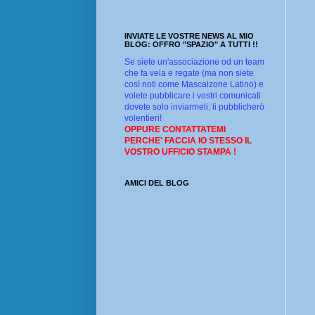
INVIATE LE VOSTRE NEWS AL MIO
BLOG: OFFRO "SPAZIO" A TUTTI !!
Se siete un'associazione od un team
che fa vela e regate (ma non siete
così noti come Mascalzone Latino) e
volete pubblicare i vostri comunicati
dovete solo inviarmeli: li pubblicherò
volentieri!
OPPURE CONTATTATEMI
PERCHE' FACCIA IO STESSO IL
VOSTRO UFFICIO STAMPA !
AMICI DEL BLOG