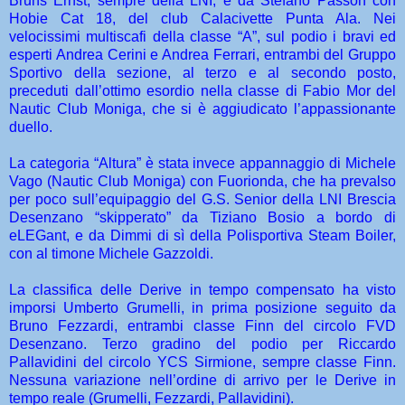
Bruns Ernst, sempre della LNI, e da Stefano Passon con
Hobie Cat 18, del club Calacivette Punta Ala. Nei
velocissimi multiscafi della classe “A”, sul podio i bravi ed
esperti Andrea Cerini e Andrea Ferrari, entrambi del Gruppo
Sportivo della sezione, al terzo e al secondo posto,
preceduti dall’ottimo esordio nella classe di Fabio Mor del
Nautic Club Moniga, che si è aggiudicato l’appassionante
duello.
La categoria “Altura” è stata invece appannaggio di Michele
Vago (Nautic Club Moniga) con Fuorionda, che ha prevalso
per poco sull’equipaggio del G.S. Senior della LNI Brescia
Desenzano “skipperato” da Tiziano Bosio a bordo di
eLEGant, e da Dimmi di sì della Polisportiva Steam Boiler,
con al timone Michele Gazzoldi.
La classifica delle Derive in tempo compensato ha visto
imporsi Umberto Grumelli, in prima posizione seguito da
Bruno Fezzardi, entrambi classe Finn del circolo FVD
Desenzano. Terzo gradino del podio per Riccardo
Pallavidini del circolo YCS Sirmione, sempre classe Finn.
Nessuna variazione nell’ordine di arrivo per le Derive in
tempo reale (Grumelli, Fezzardi, Pallavidini).