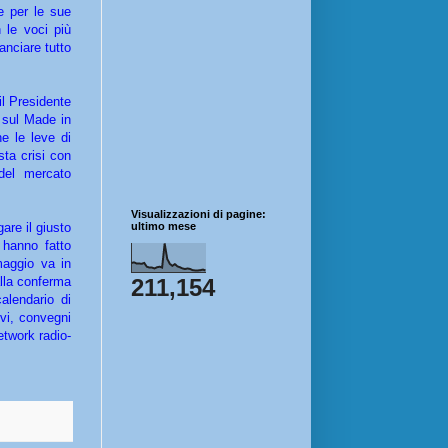
e per le sue
 le voci più
anciare tutto
 il Presidente
 sul Made in
he le leve di
sta crisi con
del mercato
Visualizzazioni di pagine:
are il giusto
ultimo mese
 hanno fatto
maggio va in
lla conferma
211,154
alendario di
ivi, convegni
etwork radio-