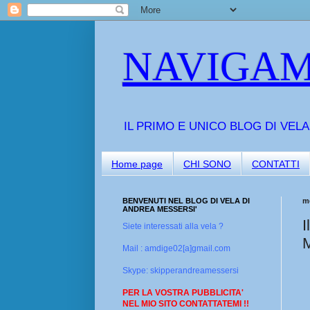
NAVIGAM
IL PRIMO E UNICO BLOG DI VEL
Home page
CHI SONO
CONTATTI
BENVENUTI NEL BLOG DI VELA DI
me
ANDREA MESSERSI'
I
Siete interessati alla vela ?
M
Mail : amdige02[a]gmail.com
Skype: skipperandreamessersi
PER LA VOSTRA PUBBLICITA'
NEL MIO SITO CONTATTATEMI !!