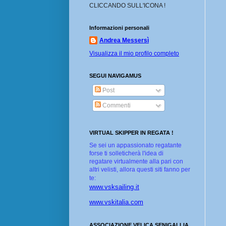
CLICCANDO SULL'ICONA !
Informazioni personali
Andrea Messersì
Visualizza il mio profilo completo
SEGUI NAVIGAMUS
Post
Commenti
VIRTUAL SKIPPER IN REGATA !
Se sei un appassionato regatante
forse ti solleticherà l'idea di
regatare virtualmente alla pari con
altri velisti, allora questi siti fanno per
te:
www.vsksailing.it
www.vskitalia.com
ASSOCIAZIONE VELICA SENIGALLIA