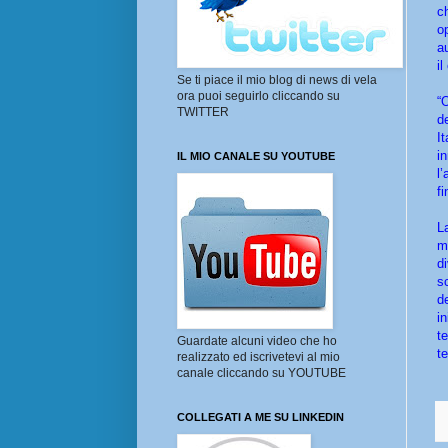
c
o
a
i
Se ti piace il mio blog di news di vela
ora puoi seguirlo cliccando su
“O
TWITTER
d
I
i
IL MIO CANALE SU YOUTUBE
l
fi
L
m
d
s
d
i
t
Guardate alcuni video che ho
t
realizzato ed iscrivetevi al mio
canale cliccando su YOUTUBE
COLLEGATI A ME SU LINKEDIN