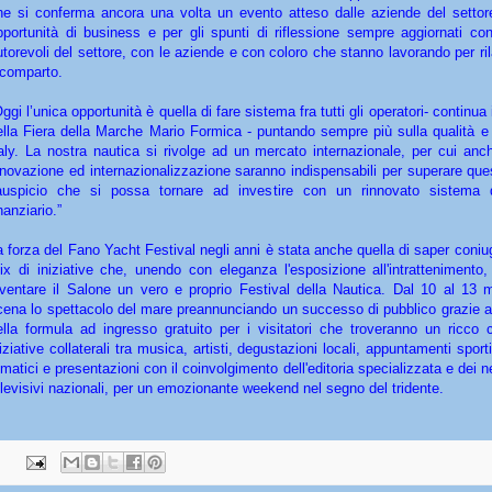
he si conferma ancora una volta un evento atteso dalle aziende del settor
pportunità di business e per gli spunti di riflessione sempre aggiornati con
utorevoli del settore, con le aziende e con coloro che stanno lavorando per ril
l comparto.
ggi l’unica opportunità è quella di fare sistema fra tutti gli operatori- continua
ella Fiera della Marche Mario Formica - puntando sempre più sulla qualità e
taly. La nostra nautica si rivolge ad un mercato internazionale, per cui anc
nnovazione ed internazionalizzazione saranno indispensabili per superare que
’auspicio che si possa tornare ad investire con un rinnovato sistema 
nanziario.”
a forza del Fano Yacht Festival negli anni è stata anche quella di saper coniug
ix di iniziative che, unendo con eleganza l'esposizione all'intrattenimento,
iventare il Salone un vero e proprio Festival della Nautica. Dal 10 al 13 
cena lo spettacolo del mare preannunciando un successo di pubblico grazie a
ella formula ad ingresso gratuito per i visitatori che troveranno un ricco c
niziative collaterali tra musica, artisti, degustazioni locali, appuntamenti sport
ematici e presentazioni con il coinvolgimento dell'editoria specializzata e dei n
elevisivi nazionali, per un emozionante weekend nel segno del tridente.