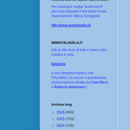
Per chiunque voglia "avvicinarsi"
alla vela segnalo il link della locale
Associazione Velica Senigallia:
http://www.avsenigallia.it/
WWW.ITALIAVELA.IT
link al sito ricco di info e news sulla
nautica a vela:
italiavela
e non dimentichiamoci che
ITALIAVELA è anche il quindicinale
d'informazione diretto da
Cino Ricci
e
Roberto Imbastaro
!
Archivio blog
►
2026
(493)
►
2025
(793)
►
2024
(745)