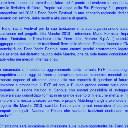
iuste leve su cui costruire il suo futuro ed è pronto ad evolvere in una nuo
ormula fieristica di filiera. Proprio sull’egida della Blu Economy è il proge
rotagonista nel 2013 il Fano Yacht Festival in uno scenario regionale dedicat
eratori del settore, dalla nautica alla pesca di qualità.
Il Fano Yacht Festival per la sua tradizione e la sua organizzazione sarà
ncastonare nel progetto Blu Marche 2013 - interviene Mario Formica, Impr
ettore Fieristico e Presidente della Fiere delle Marche S.p.A. ( socie
aggruppa e gestisce le tre tradizionali fiere delle Marche: Pesaro, Ancona e Ci
otenzialità del Fano Yacht Festival sono enormi perché strettamente legate 
elle aziende del distretto nautico delle Marche, che da sole hanno conquistato
eader-ship nei mercati internazionali.
a dinamicità e il costante aggiornamento della formula FYF ne sostengo
ompetitiva anche oggi, di fronte ai complessi scenari economici mondiali, do
imostra capace di affrontarli grazie alla sua capacità di guardare al futuro
nnovatore e propositivo. Il FYF ad oggi è l’ unico grande evento sulla dorsa
lternativo al salone nautico di Genova con enormi possibilità di svilupp
volverà il suo consolidato format in un grande evento di filiera che metta le im
ra loro e che riesca a creare un vero e proprio Matching tra gli stakeholders d
rogetto Blu Marche 2013, sarebbe l’unico vero format innovativo di settor
omparti principali: Nautica e Pesca che vantano tradizioni centenarie n
arche.”
’8^ edizione sarà occasione di riflessione sulle nuove opportunità del Fano Y