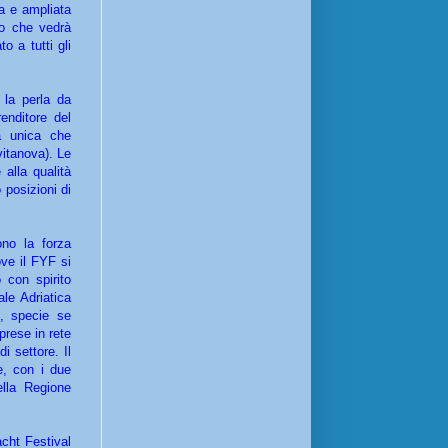
va e ampliata
tto che vedrà
o a tutti gli
 la perla da
enditore del
tà unica che
vitanova). Le
alla qualità
 posizioni di
no la forza
ve il FYF si
 con spirito
le Adriatica
o, specie se
prese in rete
i settore. Il
e, con i due
ella Regione
acht Festival