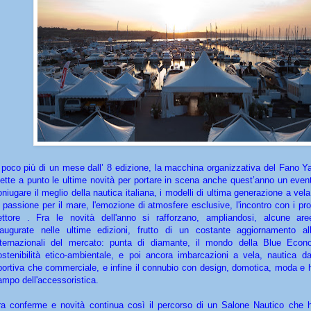
 poco più di un mese dall’ 8 edizione, la macchina organizzativa del Fano Ya
ette a punto le ultime novità per portare in scena anche quest’anno un even
oniugare il meglio della nautica italiana, i modelli di ultima generazione a vel
a passione per il mare, l'emozione di atmosfere esclusive, l'incontro con i pro
ettore . Fra le novità dell'anno si rafforzano, ampliandosi, alcune ar
naugurate nelle ultime edizioni, frutto di un costante aggiornamento a
nternazionali del mercato: punta di diamante, il mondo della Blue Econ
ostenibilità etico-ambientale, e poi ancora imbarcazioni a vela, nautica d
portiva che commerciale, e infine il connubio con design, domotica, moda e h
ampo dell'accessoristica.
ra conferme e novità continua così il percorso di un Salone Nautico che h