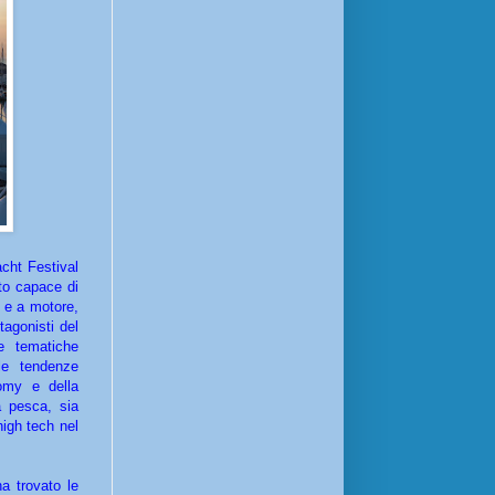
cht Festival
to capace di
a e a motore,
tagonisti del
ee tematiche
lle tendenze
omy e della
a pesca, sia
igh tech nel
a trovato le