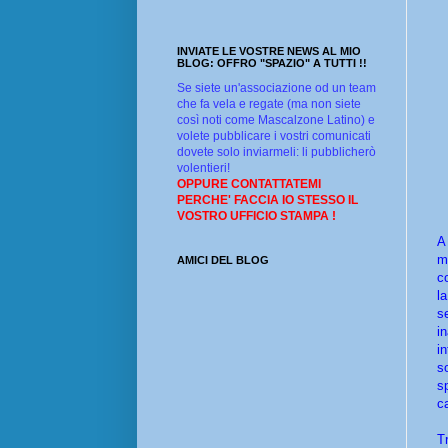
INVIATE LE VOSTRE NEWS AL MIO
BLOG: OFFRO "SPAZIO" A TUTTI !!
Se siete un'associazione od un team
che fa vela e regate (ma non siete
così noti come Mascalzone Latino) e
volete pubblicare i vostri comunicati
dovete solo inviarmeli: li pubblicherò
volentieri!
OPPURE CONTATTATEMI
PERCHE' FACCIA IO STESSO IL
VOSTRO UFFICIO STAMPA !
A
m
AMICI DEL BLOG
c
l
s
i
i
s
s
c
T