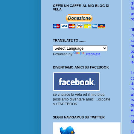
g
OFFRI UN CAFFE' AL MIO BLOG DI
f
VELA
p
op
“
i
s
TRANSLATE TO .......
r
p
Powered by
Translate
d
l
DIVENTIAMO AMICI SU FACEBOOK
L
c
d
i
a
se vi piace la vela ed il mio blog
possiamo diventare amici ...cliccate
e
su FACEBOOK
t
P
c
SEGUI NAVIGAMUS SU TWITTER
M
L