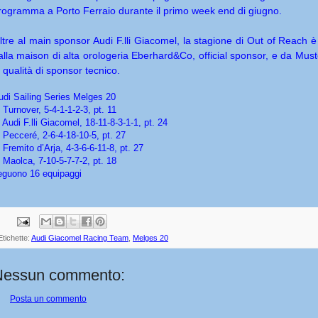
rogramma a Porto Ferraio durante il primo week end di giugno.
ltre al main sponsor Audi F.lli Giacomel, la stagione di Out of Reach 
alla maison di alta orologeria Eberhard&Co, official sponsor, e da Must
n qualità di sponsor tecnico.
udi Sailing Series Melges 20
 Turnover, 5-4-1-1-2-3, pt. 11
 Audi F.lli Giacomel, 18-11-8-3-1-1, pt. 24
. Pecceré, 2-6-4-18-10-5, pt. 27
 Fremito d’Arja, 4-3-6-6-11-8, pt. 27
. Maolca, 7-10-5-7-7-2, pt. 18
eguono 16 equipaggi
Etichette:
Audi Giacomel Racing Team
,
Melges 20
Nessun commento:
Posta un commento