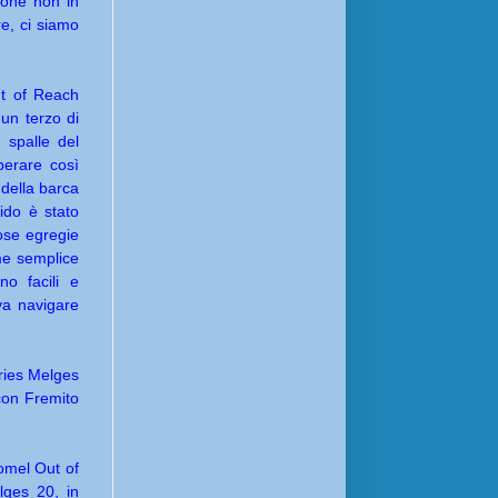
ione non in
e, ci siamo
ut of Reach
un terzo di
 spalle del
perare così
 della barca
ido è stato
ose egregie
me semplice
no facili e
va navigare
eries Melges
con Fremito
comel Out of
lges 20, in