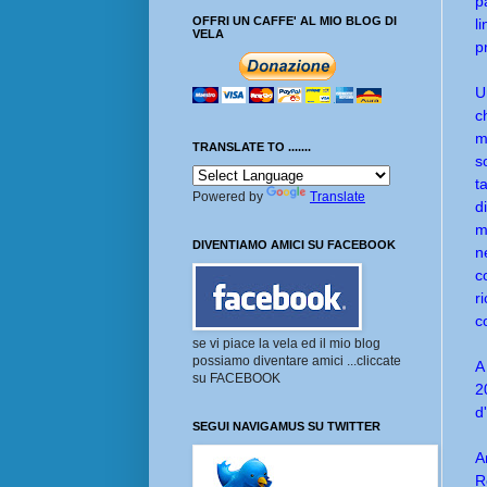
p
OFFRI UN CAFFE' AL MIO BLOG DI
l
VELA
p
U
c
m
TRANSLATE TO .......
s
t
Powered by
Translate
d
m
DIVENTIAMO AMICI SU FACEBOOK
n
c
r
c
se vi piace la vela ed il mio blog
possiamo diventare amici ...cliccate
A
su FACEBOOK
2
d
SEGUI NAVIGAMUS SU TWITTER
A
R