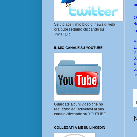
p
O
d
Se ti piace il mio blog di news di vela
ora puoi seguirlo cliccando su
i
TWITTER
A
1.
IL MIO CANALE SU YOUTUBE
2.
3
4.
5
s
Guardate alcuni video che ho
realizzato ed iscrivetevi al mio
canale cliccando su YOUTUBE
COLLEGATI A ME SU LINKEDIN