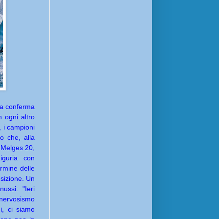
ma conferma
 ogni altro
i, i campioni
o che, alla
s Melges 20,
iguria con
ermine delle
osizione. Un
ussi: "Ieri
i nervosismo
i, ci siamo