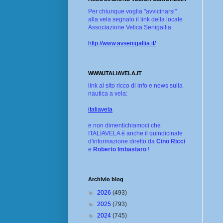
Per chiunque voglia "avvicinarsi"
alla vela segnalo il link della locale
Associazione Velica Senigallia:
http://www.avsenigallia.it/
WWW.ITALIAVELA.IT
link al sito ricco di info e news sulla
nautica a vela:
italiavela
e non dimentichiamoci che
ITALIAVELA è anche il quindicinale
d'informazione diretto da
Cino Ricci
e
Roberto Imbastaro
!
Archivio blog
►
2026
(493)
►
2025
(793)
►
2024
(745)