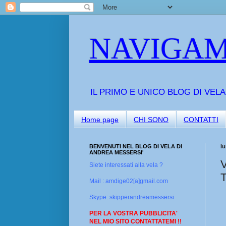
NAVIGAM
IL PRIMO E UNICO BLOG DI VEL
Home page
CHI SONO
CONTATTI
BENVENUTI NEL BLOG DI VELA DI
l
ANDREA MESSERSI'
Siete interessati alla vela ?
Mail : amdige02[a]gmail.com
Skype: skipperandreamessersi
PER LA VOSTRA PUBBLICITA'
NEL MIO SITO CONTATTATEMI !!