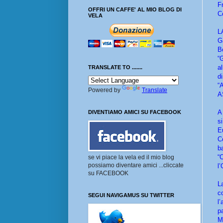
F
OFFRI UN CAFFE' AL MIO BLOG DI
C
VELA
L
G
B
“
a
TRANSLATE TO .......
d
“
Powered by
Translate
A
A
DIVENTIAMO AMICI SU FACEBOOK
s
E
C
b
“
se vi piace la vela ed il mio blog
possiamo diventare amici ...cliccate
l
su FACEBOOK
L
c
SEGUI NAVIGAMUS SU TWITTER
l
p
M