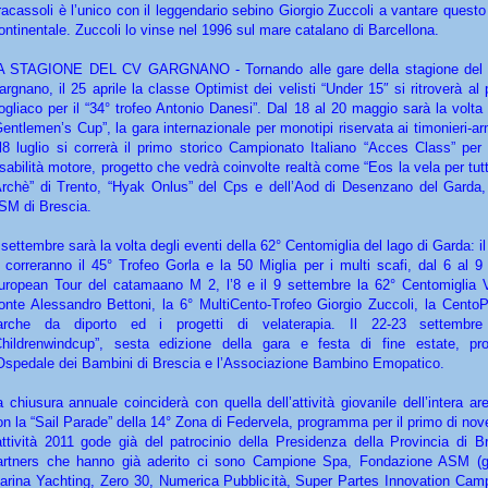
racassoli è l’unico con il leggendario sebino Giorgio Zuccoli a vantare ques
ontinentale. Zuccoli lo vinse nel 1996 sul mare catalano di Barcellona.
A STAGIONE DEL CV GARGNANO - Tornando alle gare della stagione del C
argnano, il 25 aprile la classe Optimist dei velisti “Under 15″ si ritroverà al p
ogliaco per il “34° trofeo Antonio Danesi”. Dal 18 al 20 maggio sarà la volta
Gentlemen’s Cup”, la gara internazionale per monotipi riservata ai timonieri-ar
ll8 luglio si correrà il primo storico Campionato Italiano “Acces Class” per 
isabilità motore, progetto che vedrà coinvolte realtà come “Eos la vela per tutt
Archè” di Trento, “Hyak Onlus” del Cps e dell’Aod di Desenzano del Garda
SM di Brescia.
 settembre sarà la volta degli eventi della 62° Centomiglia del lago di Garda: i
i correranno il 45° Trofeo Gorla e la 50 Miglia per i multi scafi, dal 6 al 9
uropean Tour del catamaano M 2, l’8 e il 9 settembre la 62° Centomiglia V
onte Alessandro Bettoni, la 6° MultiCento-Trofeo Giorgio Zuccoli, la CentoP
arche da diporto ed i progetti di velaterapia. Il 22-23 settembre
Childrenwindcup”, sesta edizione della gara e festa di fine estate, p
’Ospedale dei Bambini di Brescia e l’Associazione Bambino Emopatico.
a chiusura annuale coinciderà con quella dell’attività giovanile dell’intera a
on la “Sail Parade” della 14° Zona di Federvela, programma per il primo di no
’attività 2011 gode già del patrocinio della Presidenza della Provincia di B
artners che hanno già aderito ci sono Campione Spa, Fondazione ASM (g
arina Yachting, Zero 30, Numerica Pubblicità, Super Partes Innovation Cam