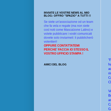
INVIATE LE VOSTRE NEWS AL MIO
BLOG: OFFRO "SPAZIO" A TUTTI !!
Se siete un'associazione od un team
che fa vela e regate (ma non siete
così noti come Mascalzone Latino) e
volete pubblicare i vostri comunicati
dovete solo inviarmeli: li pubblicherò
volentieri!
OPPURE CONTATTATEMI
PERCHE' FACCIA IO STESSO IL
VOSTRO UFFICIO STAMPA !
“
h
AMICI DEL BLOG
a
r
C
C
V
B
a
C
G