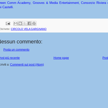
reen Comm Academy, Grooves & Media Entertainment, Consorzio Riviera d
i Castelli.
Etichette:
CIRCOLO VELA GARGNANO
Nessun commento:
Posta un commento
ost più recente
Home page
Post
criviti a:
Commenti sul post (Atom)