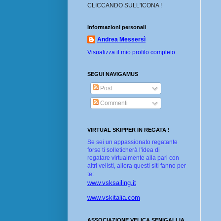
CLICCANDO SULL'ICONA !
Informazioni personali
Andrea Messersì
Visualizza il mio profilo completo
SEGUI NAVIGAMUS
Post
Commenti
VIRTUAL SKIPPER IN REGATA !
Se sei un appassionato regatante
forse ti solleticherà l'idea di
regatare virtualmente alla pari con
altri velisti, allora questi siti fanno per
te:
www.vsksailing.it
www.vskitalia.com
ASSOCIAZIONE VELICA SENIGALLIA