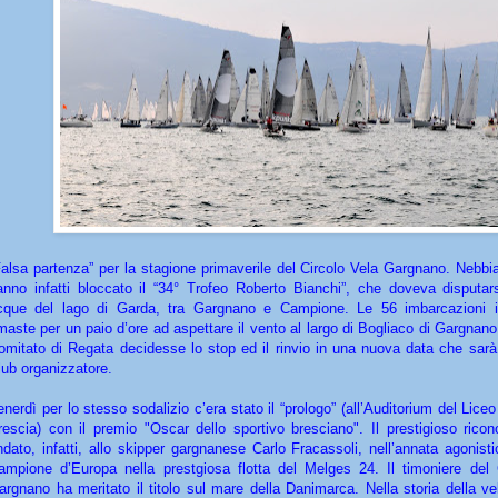
Falsa partenza” per la stagione primaverile del Circolo Vela Gargnano. Nebbi
anno infatti bloccato il “34° Trofeo Roberto Bianchi”, che doveva disputars
cque del lago di Garda, tra Gargnano e Campione. Le 56 imbarcazioni is
imaste per un paio d’ore ad aspettare il vento al largo di Bogliaco di Gargnano
omitato di Regata decidesse lo stop ed il rinvio in una nuova data che sarà 
lub organizzatore.
enerdì per lo stesso sodalizio c’era stato il “prologo” (all’Auditorium del Lice
rescia) con il premio "Oscar dello sportivo bresciano". Il prestigioso rico
ndato, infatti, allo skipper gargnanese Carlo Fracassoli, nell’annata agonist
ampione d’Europa nella prestgiosa flotta del Melges 24. Il timoniere del 
argnano ha meritato il titolo sul mare della Danimarca. Nella storia della v