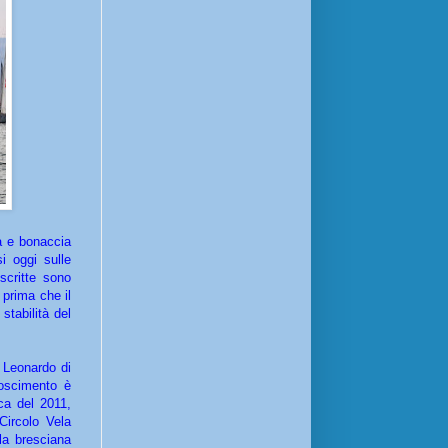
a e bonaccia
i oggi sulle
critte sono
 prima che il
stabilità del
o Leonardo di
noscimento è
ica del 2011,
Circolo Vela
ela bresciana