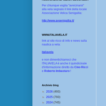
Per chiunque voglia "avvicinarsi"
alla vela segnalo il link della locale
Associazione Velica Senigallia:
http://www.avsenigallia.it/
WWW.ITALIAVELA.IT
link al sito ricco di info e news sulla
nautica a vela:
italiavela
e non dimentichiamoci che
ITALIAVELA è anche il quindicinale
d'informazione diretto da
Cino Ricci
e
Roberto Imbastaro
!
Archivio blog
►
2026
(493)
►
2025
(793)
►
2024
(745)