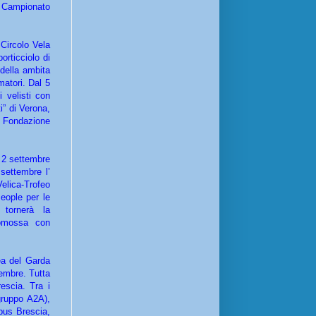
to Campionato
ircolo Vela
orticciolo di
 della ambita
matori. Dal 5
i velisti con
i” di Verona,
, Fondazione
l 2 settembre
 settembre l’
elica-Trofeo
eople per le
 tornerà la
romossa con
rea del Garda
vembre. Tutta
rescia. Tra i
ruppo A2A),
pus Brescia,