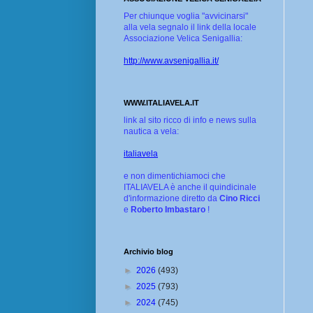
Per chiunque voglia "avvicinarsi"
alla vela segnalo il link della locale
Associazione Velica Senigallia:
http://www.avsenigallia.it/
WWW.ITALIAVELA.IT
link al sito ricco di info e news sulla
nautica a vela:
italiavela
e non dimentichiamoci che
ITALIAVELA è anche il quindicinale
d'informazione diretto da
Cino Ricci
e
Roberto Imbastaro
!
Archivio blog
►
2026
(493)
►
2025
(793)
►
2024
(745)