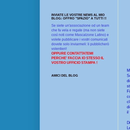
INVIATE LE VOSTRE NEWS AL MIO
BLOG: OFFRO "SPAZIO" A TUTTI !!
Se siete un'associazione od un team
che fa vela e regate (ma non siete
così noti come Mascalzone Latino) e
volete pubblicare i vostri comunicati
dovete solo inviarmeli: li pubblicherò
volentieri!
OPPURE CONTATTATEMI
PERCHE' FACCIA IO STESSO IL
VOSTRO UFFICIO STAMPA !
M
S
AMICI DEL BLOG
d
s
F
c
cl
d
il
D
L