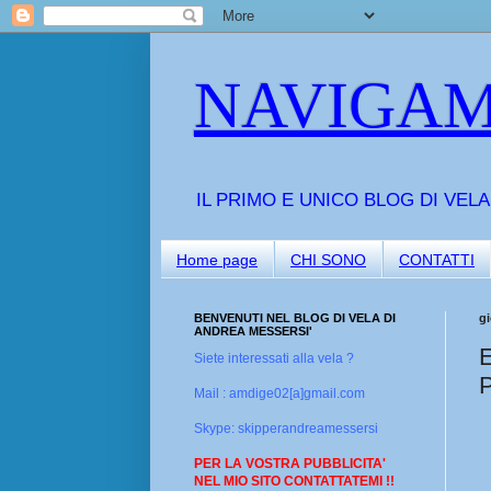
NAVIGAM
IL PRIMO E UNICO BLOG DI VEL
Home page
CHI SONO
CONTATTI
BENVENUTI NEL BLOG DI VELA DI
g
ANDREA MESSERSI'
E
Siete interessati alla vela ?
P
Mail : amdige02[a]gmail.com
Skype: skipperandreamessersi
PER LA VOSTRA PUBBLICITA'
NEL MIO SITO CONTATTATEMI !!