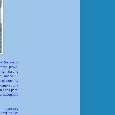
 a Marina di
terza prova,
nel finale, è
i, anche lui
a classe, ha
ecimo in una
o che i primi
he assegnerà
, il francese
 Tosi ha poi