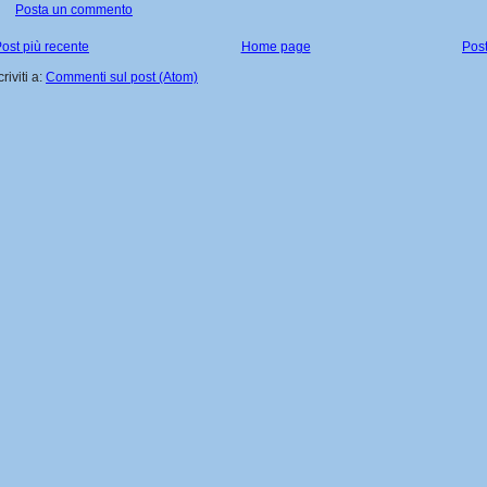
Posta un commento
ost più recente
Home page
Post
criviti a:
Commenti sul post (Atom)