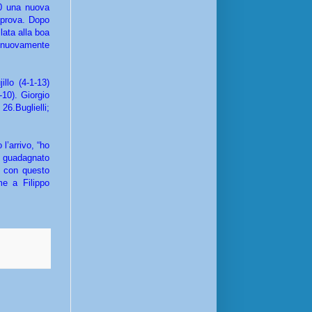
:30 una nuova
a prova. Dopo
lata alla boa
to nuovamente
llo (4-1-13)
-10). Giorgio
26.Buglielli;
l’arrivo, “ho
o guadagnato
é con questo
me a Filippo