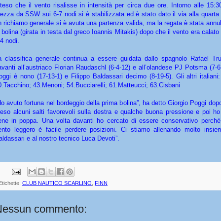
tteso che il vento risalisse in intensità per circa due ore. Intorno alle 15
rezza da SSW sui 6-7 nodi si è stabilizzata ed è stato dato il via alla quart
n richiamo generale si è avuta una partenza valida, ma la regata è stata annul
i bolina (girata in testa dal greco Ioannis Mitakis) dopo che il vento era cala
 4 nodi.
a classifica generale continua a essere guidata dallo spagnolo Rafael Truji
avanti all’austriaco Florian Raudaschl (6-4-12) e all’olandese PJ Potsma (7-6
oggi è nono (17-13-1) e Filippo Baldassari decimo (8-19-5). Gli altri italiani: 
0.Tacchino; 43.Menoni; 54.Bucciarelli; 61.Matteucci; 63.Cisbani
Ho avuto fortuna nel bordeggio della prima bolina”, ha detto Giorgio Poggi dopo 
reso alcuni salti favorevoli sulla destra e qualche buona pressione e poi h
ene in poppa. Una volta davanti ho cercato di essere conservativo perch
ento leggero è facile perdere posizioni. Ci stiamo allenando molto insie
aldassari e al nostro tecnico Luca Devoti”.
Etichette:
CLUB NAUTICO SCARLINO
,
FINN
Nessun commento: