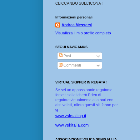
CLICCANDO SULL'ICONA !
Informazioni personali
Andrea Messersì
Visualizza il mio profilo completo
SEGUI NAVIGAMUS
Post
Commenti
VIRTUAL SKIPPER IN REGATA !
Se sei un appassionato regatante
forse ti solleticherà l'idea di
regatare virtualmente alla pari con
altri velisti, allora questi siti fanno per
te:
www.vsksailing.it
www.vskitalia.com
ASSOCIAZIONE VELICA SENIGALLIA