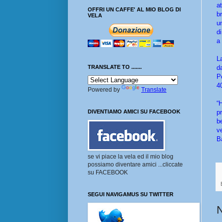
a
OFFRI UN CAFFE' AL MIO BLOG DI
b
VELA
u
d
a
L
d
TRANSLATE TO .......
P
4
Powered by
Translate
“
p
DIVENTIAMO AMICI SU FACEBOOK
b
v
B
se vi piace la vela ed il mio blog
possiamo diventare amici ...cliccate
su FACEBOOK
SEGUI NAVIGAMUS SU TWITTER