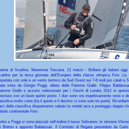
arina di Scarlino, Maremma Toscana, 21 marzo - Brillano gli italiani oggi
carlino per la terza giornata dell’Europeo della classe olimpica Finn. La 
isputata con sole e un vento termico da Sud Ovest sui 7-8 nodi poi calati a 5 
tata vinta da Giorgio Poggi, atleta delle Fiamme Gialle. Filippo Baldassar
iamme Gialle e azzurro selezionato per i Giochi di Londra 2012 in quest
oncluso con un buon quinto posto. I due sono ora rispettivamente nono e d
assifica molto corta (tra il quinto e il decimo ci sono solo tre punti). Ricordiam
ieci della classifica disputeranno sabato la medal race a punteggio doppio c
 titolo continentale Finn.
ietro a Poggi si sono piazzati nell’ordine il russo Selivanov, lo sloveno Vincec
e Breton e appunto Baldassari. Il Comitato di Regata presieduto da Carlo