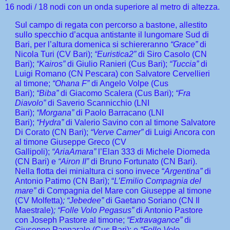
16 nodi / 18 nodi con un onda superiore al metro di altezza.
Sul campo di regata con percorso a bastone, allestito
sullo specchio d’acqua antistante il lungomare Sud di
Bari, per l’altura domenica si schiereranno
“Grace”
di
Nicola Turi (CV Bari);
“Euristica2”
di Siro Casolo (CN
Bari);
“Kairos”
di Giulio Ranieri (Cus Bari);
“Tuccia”
di
Luigi Romano (CN Pescara) con Salvatore Cervellieri
al timone;
“Ohana F”
di Angelo Volpe (Cus
Bari);
“Biba”
di Giacomo Scalera (Cus Bari);
“Fra
Diavolo”
di Saverio Scannicchio (LNI
Bari);
“Morgana”
di Paolo Barracano (LNI
Bari);
“Hydra”
di Valerio Savino con al timone Salvatore
Di Corato (CN Bari);
“Verve Camer”
di Luigi Ancora con
al timone Giuseppe Greco (CV
Gallipoli);
“AriaAmara”
l’Elan 333 di Michele Diomeda
(CN Bari) e
“Airon II”
di Bruno Fortunato (CN Bari).
Nella flotta dei minialtura ci sono invece “
Argentina”
di
Antonio Patimo (CN Bari); “
L’Emilio Compagnia del
mare”
di Compagnia del Mare con Giuseppe al timone
(CV Molfetta)
; “Jebedee”
di Gaetano Soriano (CN Il
Maestrale)
; “Folle Volo Pegasus”
di Antonio Pastore
con Joseph Pastore al timone;
“Extravagance”
di
Giuseppe Pannarale (Cus Bari); e
“Folle Volo